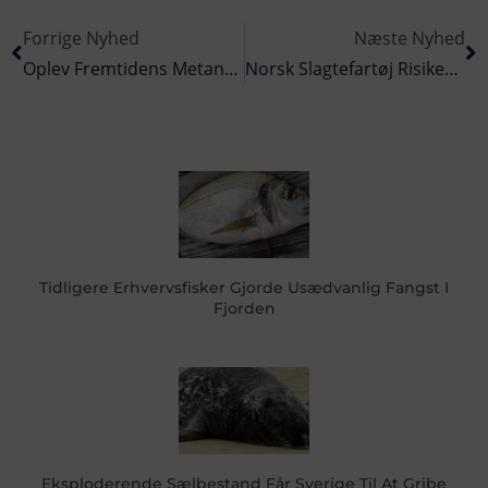
Forrige Nyhed
Næste Nyhed
Oplev Fremtidens Metanol-Motor Til Åbent Hus I Randers
Norsk Slagtefartøj Risikerer At Sprede Fiske-Sygdomme I Danmark
Tidligere Erhvervsfisker Gjorde Usædvanlig Fangst I
Fjorden
Eksploderende Sælbestand Får Sverige Til At Gribe