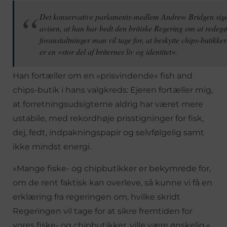
Det konservative parlaments-medlem Andrew Bridgen siger
avisen, at han har bedt den britiske Regering om at redegø
foranstaltninger man vil tage for, at beskytte chips-butikke
er en »stor del af briternes liv og identitet«.
Han fortæller om en »prisvindende« fish and
chips-butik i hans valgkreds: Ejeren fortæller mig,
at forretningsudsigterne aldrig har været mere
ustabile, med rekordhøje prisstigninger for fisk,
dej, fedt, indpakningspapir og selvfølgelig samt
ikke mindst energi.
»Mange fiske- og chipbutikker er bekymrede for,
om de rent faktisk kan overleve, så kunne vi få en
erklæring fra regeringen om, hvilke skridt
Regeringen vil tage for at sikre fremtiden for
vores fiske- og chipbutikker, ville være ønskelig.«