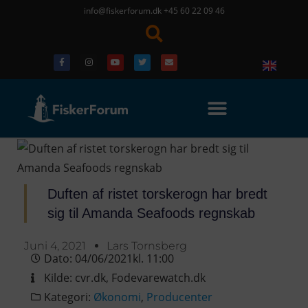
info@fiskerforum.dk
+45 60 22 09 46
Duften af ristet torskerogn har bredt
sig til Amanda Seafoods regnskab
Juni 4, 2021
Lars Tornsberg
Dato:
04/06/2021
kl.
11:00
Kilde:
cvr.dk
,
Fodevarewatch.dk
Kategori:
Økonomi
,
Producenter