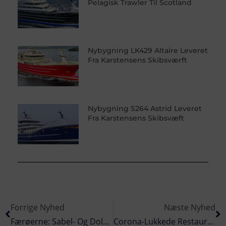
Pelagisk Trawler Til Scotland
Nybygning LK429 Altaire Leveret
Fra Karstensens Skibsværft
Nybygning S264 Astrid Leveret
Fra Karstensens Skibsvæft
Forrige Nyhed
Næste Nyhed
Færøerne: Sabel- Og Dolkfisk Landet I Tvøroyri
Corona-Lukkede Restauranter Gav TENAX Sild Regnskabsmæssig Tilbagegang