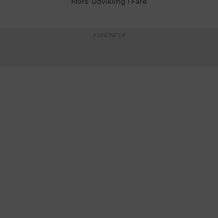
Mors’ Udvikling I Fare
ANNONCER
KONTAKTINFO
+45 60 22 09 46
info@fiskerforum.dk
Otto Pedersvej 1
6960 Hvide Sande
Danmark
NYHEDER
SERVICE