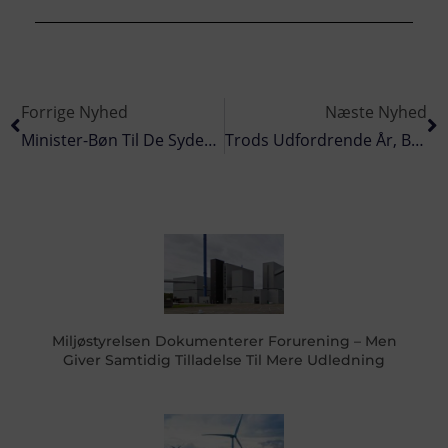
Forrige Nyhed
Næste Nyhed
Minister-Bøn Til De Sydeuropæiske Lande – »giv Os Lidt Af Jeres Tun-Kvote«
Trods Udfordrende År, Blev Der Landet Fisk For Over 1 Mia. Kroner I Hanstholm
Miljøstyrelsen Dokumenterer Forurening – Men
Giver Samtidig Tilladelse Til Mere Udledning