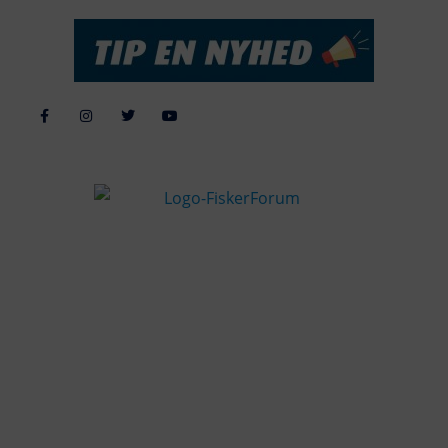
Alle billeder, tekster og data på FiskerForum er beskyttet af dansk
lov om ophavsret. Alle rettigheder tilhører eller varetages af
FiskerForum.dk på vegne af de tilknyttede fotografer. Det er ikke
tilladt at kopiere eller bruge tekster, data eller billeder fra
FiskerForum uden tilladelse. © 20026 -
Webdesign by
ApolloMedia
Handelsbetingelser
Cookie & Privatlivspolitik