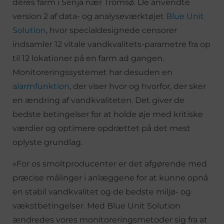
deres farm i Senja nær Tromsø. De anvendte
version 2 af data- og analyseværktøjet
Blue Unit
Solution
, hvor specialdesignede censorer
indsamler 12 vitale vandkvalitets-parametre fra op
til 12 lokationer på en farm ad gangen.
Monitoreringssystemet har desuden en
alarmfunktion
, der viser hvor og hvorfor, der sker
en ændring af vandkvaliteten. Det giver de
bedste betingelser for at holde øje med kritiske
værdier og optimere opdrættet på det mest
oplyste grundlag.
»For os smoltproducenter er det afgørende med
præcise målinger i anlæggene for at kunne opnå
en stabil vandkvalitet og de bedste miljø- og
vækstbetingelser. Med Blue Unit Solution
ændredes vores monitoreringsmetoder sig fra at