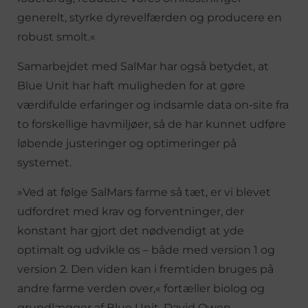
generelt, styrke dyrevelfærden og producere en
robust smolt.«
Samarbejdet med SalMar har også betydet, at
Blue Unit har haft muligheden for at gøre
værdifulde erfaringer og indsamle data on-site fra
to forskellige havmiljøer, så de har kunnet udføre
løbende justeringer og optimeringer på
systemet.
»Ved at følge SalMars farme så tæt, er vi blevet
udfordret med krav og forventninger, der
konstant har gjort det nødvendigt at yde
optimalt og udvikle os – både med version 1 og
version 2. Den viden kan i fremtiden bruges på
andre farme verden over,« fortæller biolog og
grundlægger af Blue Unit, David Owen.