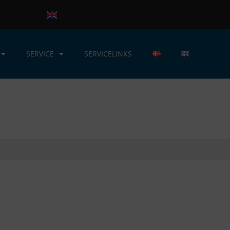
SERVICE
SERVICELINKS