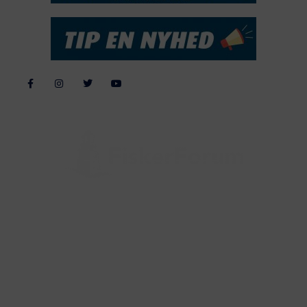
Alle billeder, tekster og data på FiskerForum er beskyttet af dansk
lov om ophavsret. Alle rettigheder tilhører eller varetages af
FiskerForum.dk på vegne af de tilknyttede fotografer. Det er ikke
tilladt at kopiere eller bruge tekster, data eller billeder fra
FiskerForum uden tilladelse. © 20026 -
Webdesign by
ApolloMedia