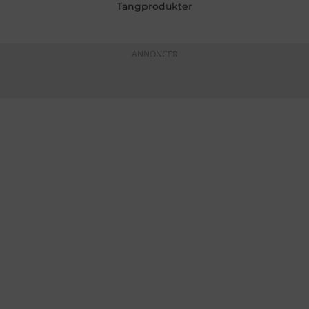
Tangprodukter
ANNONCER
KONTAKTINFO
+45 60 22 09 46
info@fiskerforum.dk
Otto Pedersvej 1
6960 Hvide Sande
Danmark
NYHEDER
SERVICE