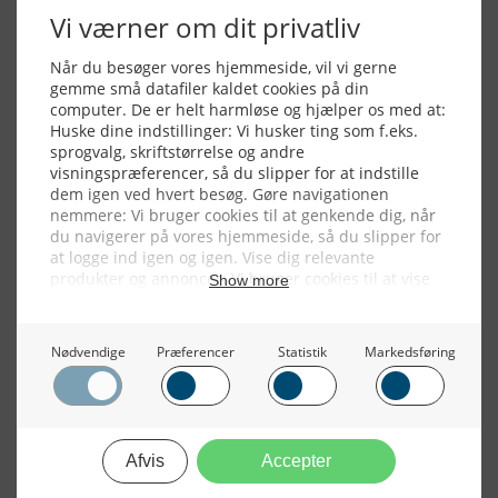
Alle billeder, tekster og data på FiskerForum er beskyttet af dansk
lov om ophavsret. Alle rettigheder tilhører eller varetages af
FiskerForum.dk på vegne af de tilknyttede fotografer. Det er ikke
tilladt at kopiere eller bruge tekster, data eller billeder fra
FiskerForum uden tilladelse. © 20026 -
Webdesign by
ApolloMedia
Handelsbetingelser
Cookie & Privatlivspolitik