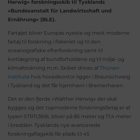
Herwig« forskningsskib til Tysklands
»Bundesanstalt für Landwirtschaft und
Ernährung« (BLE).
Fartøjet bliver Europas nyeste og mest moderne
fartøj til forskning i fiskeriet og til den
oceanografiske efterforskning samt til
kortlægning af bundforholdene og til miljø- og
klimaforskning m.m. Skibet drives af
Thünen
Institute
hvis hovedkontor ligger i Braunschweig
i Tyskland og det får hjemhavn i Bremerhaven.
Det er den fjerde »Walther Herwig« der skal
bygges og det topmoderne forskningsfartøj er af
typen STR11;369L bliver på 85 meter og 17,4 meter
i bredden. Tysklands nye avancerede
forskningsflagskib får plads til 45