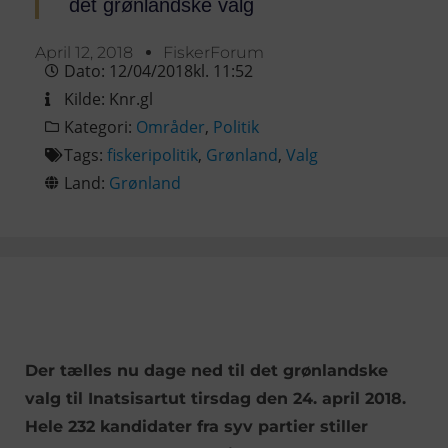
det grønlandske valg
April 12, 2018
FiskerForum
Dato:
12/04/2018
kl.
11:52
Kilde:
Knr.gl
Kategori:
Områder
,
Politik
Tags:
fiskeripolitik
,
Grønland
,
Valg
Land:
Grønland
Der tælles nu dage ned til det grønlandske
valg til Inatsisartut tirsdag den 24. april 2018.
Hele 232 kandidater fra syv partier stiller