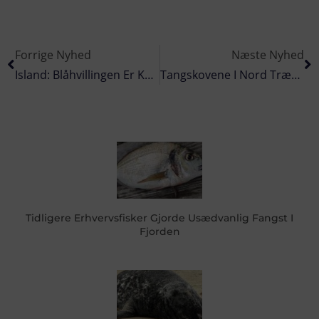
Forrige Nyhed
Næste Nyhed
Island: Blåhvillingen Er Kommet Lidt Tidligere I År
Tangskovene I Nord Trænger Til En Længere Pause
Tidligere Erhvervsfisker Gjorde Usædvanlig Fangst I
Fjorden