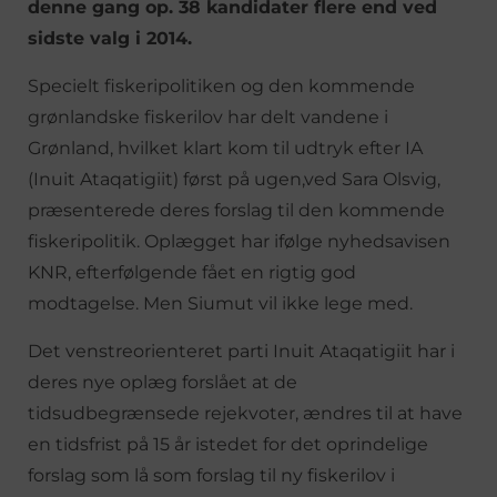
denne gang op. 38 kandidater flere end ved
sidste valg i 2014.
Specielt fiskeripolitiken og den kommende
grønlandske fiskerilov har delt vandene i
Grønland, hvilket klart kom til udtryk efter IA
(Inuit Ataqatigiit) først på ugen,ved Sara Olsvig,
præsenterede deres forslag til den kommende
fiskeripolitik. Oplægget har ifølge nyhedsavisen
KNR, efterfølgende fået en rigtig god
modtagelse. Men Siumut vil ikke lege med.
Det venstreorienteret parti Inuit Ataqatigiit har i
deres nye oplæg forslået at de
tidsudbegrænsede rejekvoter, ændres til at have
en tidsfrist på 15 år istedet for det oprindelige
forslag som lå som forslag til ny fiskerilov i