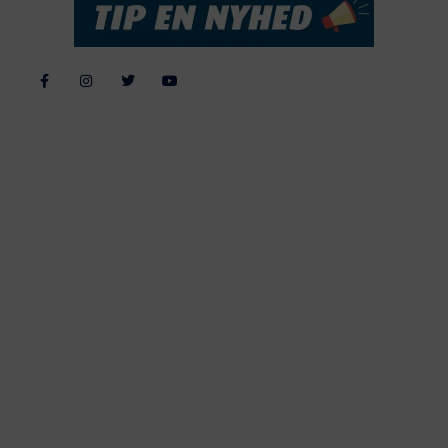
Alle billeder, tekster og data på FiskerForum er beskyttet af dansk
lov om ophavsret. Alle rettigheder tilhører eller varetages af
FiskerForum.dk på vegne af de tilknyttede fotografer. Det er ikke
tilladt at kopiere eller bruge tekster, data eller billeder fra
FiskerForum uden tilladelse. © 20026 -
Webdesign by
ApolloMedia
Handelsbetingelser
Cookie & Privatlivspolitik