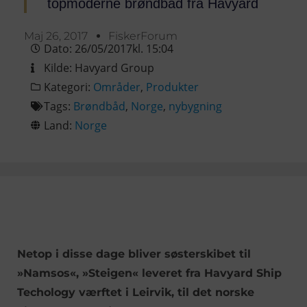
topmoderne brøndbåd fra Havyard
Maj 26, 2017
FiskerForum
Dato:
26/05/2017
kl.
15:04
Kilde:
Havyard Group
Kategori:
Områder
,
Produkter
Tags:
Brøndbåd
,
Norge
,
nybygning
Land:
Norge
Netop i disse dage bliver søsterskibet til
»Namsos«, »Steigen« leveret fra Havyard Ship
Techology værftet i Leirvik, til det norske