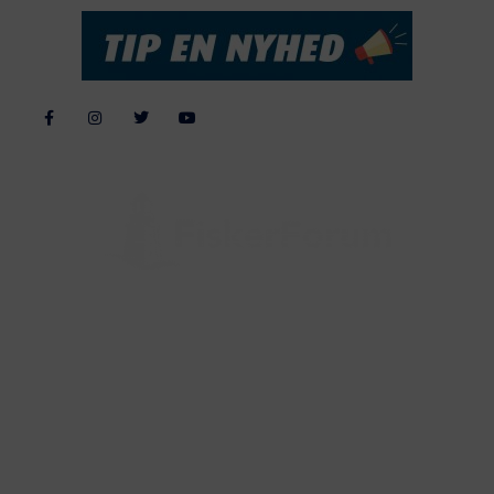
Alle billeder, tekster og data på FiskerForum er beskyttet af dansk
lov om ophavsret. Alle rettigheder tilhører eller varetages af
FiskerForum.dk på vegne af de tilknyttede fotografer. Det er ikke
tilladt at kopiere eller bruge tekster, data eller billeder fra
FiskerForum uden tilladelse. © 20026 -
Webdesign by
ApolloMedia