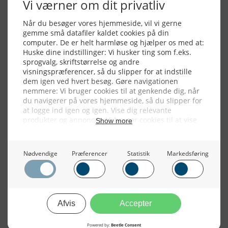
Alle billeder, tekster og data på FiskerForum er beskyttet af dansk
lov om ophavsret. Alle rettigheder tilhører eller varetages af
FiskerForum.dk på vegne af de tilknyttede fotografer. Det er ikke
tilladt at kopiere eller bruge tekster, data eller billeder fra
FiskerForum uden tilladelse. © 20026 -
Webdesign by
ApolloMedia
Handelsbetingelser
Cookie & Privatlivspolitik