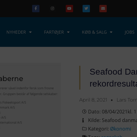
NYHEDER
FARTØJER
KØB & SALG
JOBS
Seafood Da
rekordresult
April 8, 2021
Lars Tor
Dato:
08/04/2021
kl.
1
Kilde:
Seafood danma
Kategori:
Økonomi