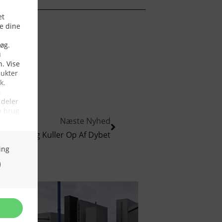
Næste Nyhed
e, Torsk Og Kuller Op Af Dybet