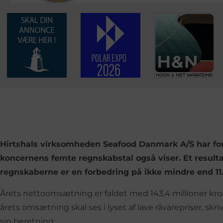
Hirtshals virksomheden Seafood Danmark A/S har forr
koncernens femte regnskabstal også viser. Et resultat
regnskaberne er en forbedring på ikke mindre end 11.9 
Årets nettoomsætning er faldet med 143,4 millioner kroner
årets omsætning skal ses i lyset af lave råvarepriser, sk
sin beretning: