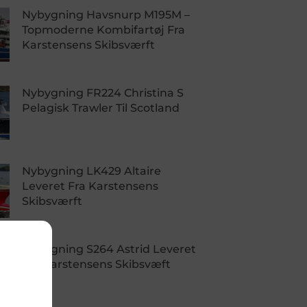
Nybygning Havsnurp M195M –
Topmoderne Kombifartøj Fra
Karstensens Skibsværft
Nybygning FR224 Christina S
Pelagisk Trawler Til Scotland
Nybygning LK429 Altaire
Leveret Fra Karstensens
Skibsværft
Nybygning S264 Astrid Leveret
Fra Karstensens Skibsvæft