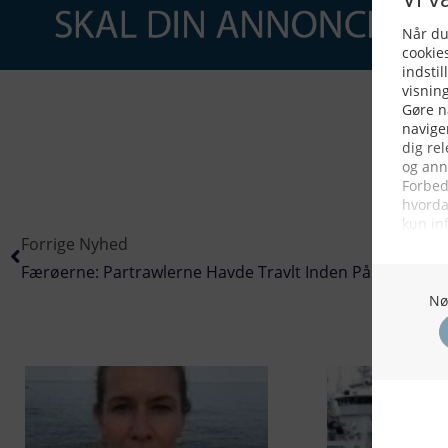
Forrige Nyhed
Færøerne: Partrawlerne Havde Travlt Inden Påske