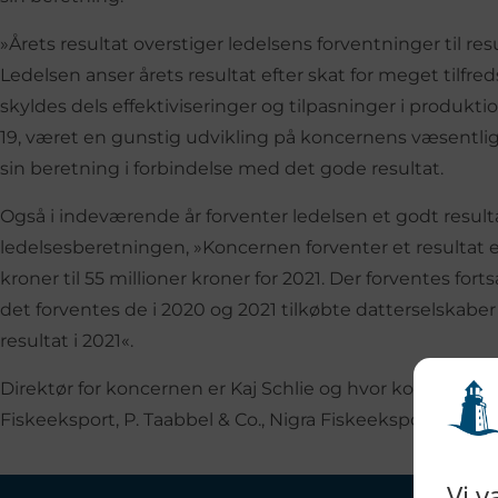
»Årets resultat overstiger ledelsens forventninger til re
Ledelsen anser årets resultat efter skat for meget tilfre
skyldes dels effektiviseringer og tilpasninger i produktio
19, været en gunstig udvikling på koncernens væsentligs
sin beretning i forbindelse med det gode resultat.
Også i indeværende år forventer ledelsen et godt resultat
ledelsesberetningen, »Koncernen forventer et resultat eft
kroner til 55 millioner kroner for 2021. Der forventes fort
det forventes de i 2020 og 2021 tilkøbte datterselskaber
resultat i 2021«.
Direktør for koncernen er Kaj Schlie og hvor koncernen o
Fiskeeksport, P. Taabbel & Co., Nigra Fiskeeksport og Tho