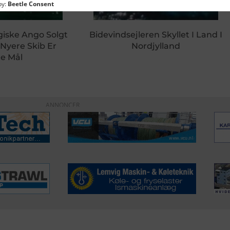
giske Ango Solgt
Bidevindsejleren Skyllet I Land I
 Nyere Skib Er
Nordjylland
e Mål
ANNONCER
ERVICE
NYHEDSARKIV
NYHE