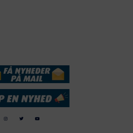
Webdesign by
ApolloMedia
andelsbetingelser
Cookie & Privatlivspolitik
DSSERVICE