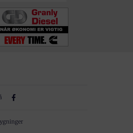
å
bygninger