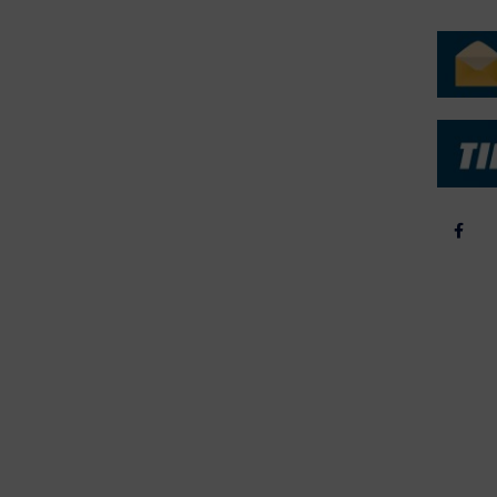
rtøjer - Skibsdatabase
2026
b & Salg
2025
yrebørs
2024
iepriser
2023
skepriser
2022
kta om Fisk
2022
dieinformation
2021
2020
2019
2018
2017
2016
2015