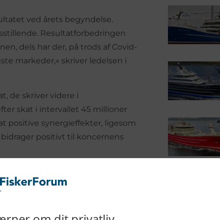
sultatet ved årets begyndelse.
dsstillende. Resultatforbedringen
nen, dels har der, på trods af Covid-
te markeder,« skriver ledelsen i
, de skriver videre i
er skat i intervallet 45 millioner
sat positive synergieffekter, ligesom
 bidrager positivt til koncernens
mfatter Brdr. Schlie’s
rfisk.