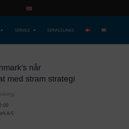
SERVICE
SERVICELINKS
nmark’s når
at med stram strategi
nsberg
1:00
rk A/S