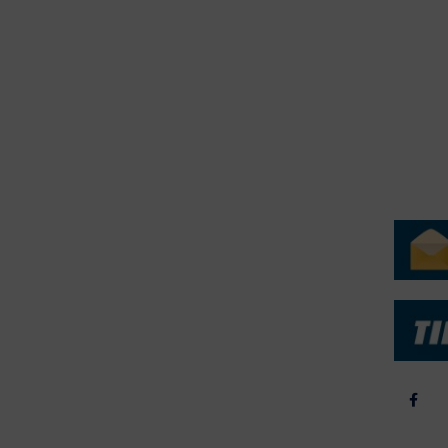
erForum er beskyttet af dansk lov om ophavsret. Alle rettigheder
.dk på vegne af de tilknyttede fotografer. Det er ikke tilladt at
r billeder fra FiskerForum uden tilladelse. © 20026 -
H
ERVICE
NYHEDSARKIV
NYHE
rtøjer - Skibsdatabase
2026
b & Salg
2025
yrebørs
2024
iepriser
2023
skepriser
2022
kta om Fisk
2022
dieinformation
2021
2020
2019