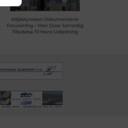
Miljøstyrelsen Dokumenterer
Forurening – Men Giver Samtidig
Tilladelse Til Mere Udledning
DSSERVICE