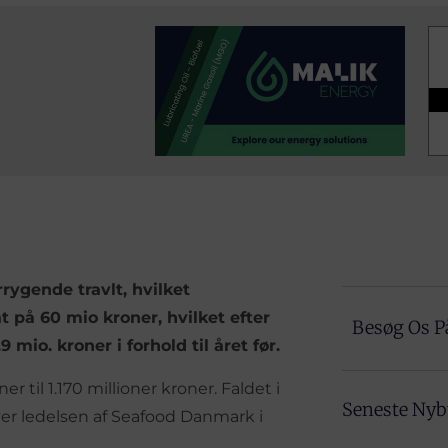
ygende travlt, hvilket
 på 60 mio kroner, hvilket efter
Besøg Os P
mio. kroner i forhold til året før.
 til 1.170 millioner kroner. Faldet i
Seneste Ny
river ledelsen af Seafood Danmark i