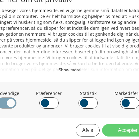
Færøerne: Linefartøjerne Hiver Lang