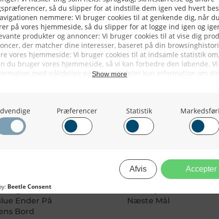
Forhøjelse Af MAF-Rationen For 
isteriet Kan Ikke
Færøerne: Pelagiske Ango Solgt
 Sig – Ansvaret
Til Marokko – Nyere Skib Er
Blue Ender På
Næste Mål
rens Bord