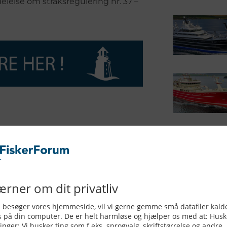
lse om straksregulering nr. 37 –