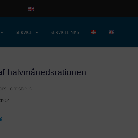
SERVICE
SERVICELINKS
f halvmånedsrationen
ars Tornsberg
4:02
g