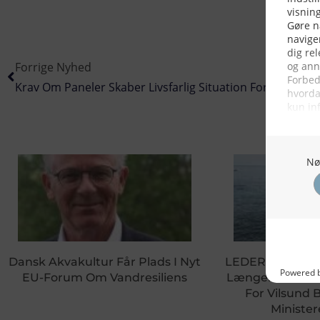
Forrige Nyhed
Krav Om Paneler Skaber Livsfarlig Situation For Fiskere
Dansk Akvakultur Får Plads I Nyt
LEDER: Miljømin
EU-Forum Om Vandresiliens
Længere Gemme
For Vilsund 
Ministe