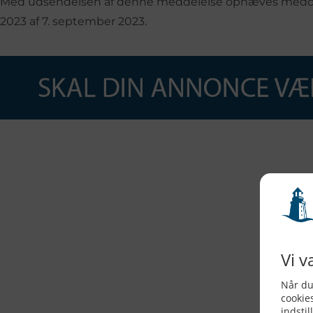
Med udsendelsen af denne meddelelse ophæves meddele
2023 af 7. september 2023.