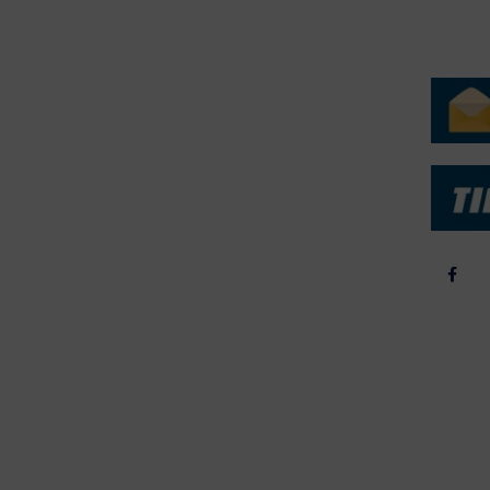
ERVICE
NYHEDSARKIV
NYHE
rtøjer - Skibsdatabase
2026
b & Salg
2025
yrebørs
2024
iepriser
2023
skepriser
2022
kta om Fisk
2022
dieinformation
2021
2020
2019
2018
2017
2016
2015