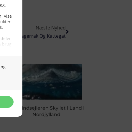
Næste Nyhed
Kuller I Skagerrak Og Kattegat
Bidevindsejleren Skyllet I Land I
Nordjylland