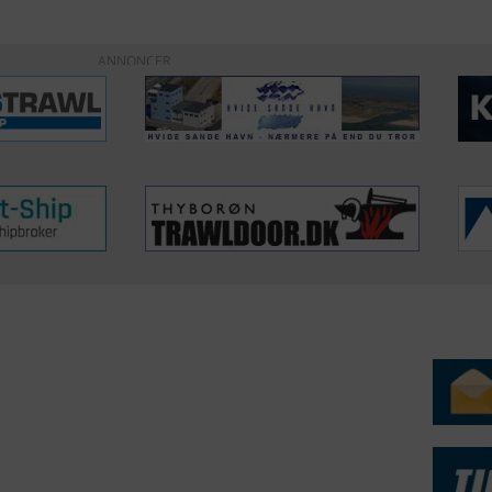
ANNONCER
ERVICE
NYHEDSARKIV
NYHE
rtøjer - Skibsdatabase
2026
b & Salg
2025
yrebørs
2024
iepriser
2023
skepriser
2022