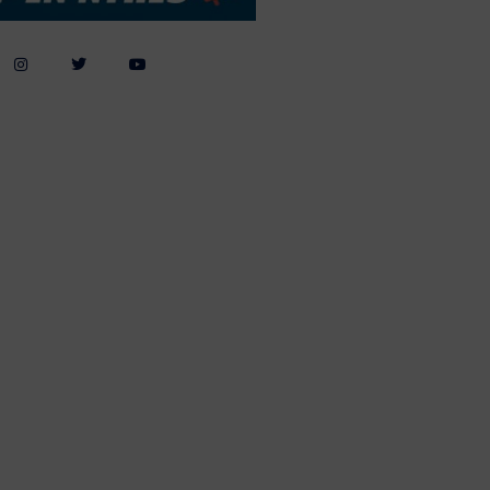
Webdesign by
ApolloMedia
andelsbetingelser
Cookie & Privatlivspolitik