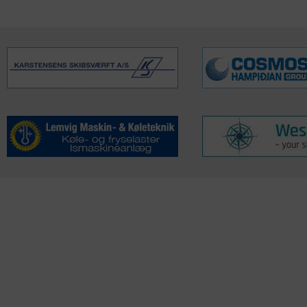
KONTAKTINFO
NYHEDER
S
Seneste Nyheder
Fa
+45 60 22 09 46
Nordiske Nyheder
Kø
info@fiskerforum.dk
Nybygninger
H
Nyhedsservice
Ol
Otto Pedersvej 1
Tip en Nyhed
Fi