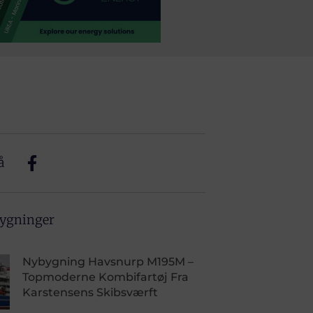
å
bygninger
Nybygning Havsnurp M195M –
Topmoderne Kombifartøj Fra
Karstensens Skibsværft