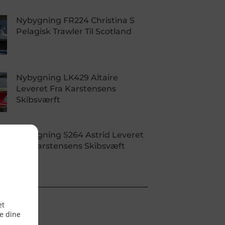
Nybygning FR224 Christina S
Pelagisk Trawler Til Scotland
Nybygning LK429 Altaire
Leveret Fra Karstensens
Skibsværft
Nybygning S264 Astrid Leveret
Fra Karstensens Skibsvæft