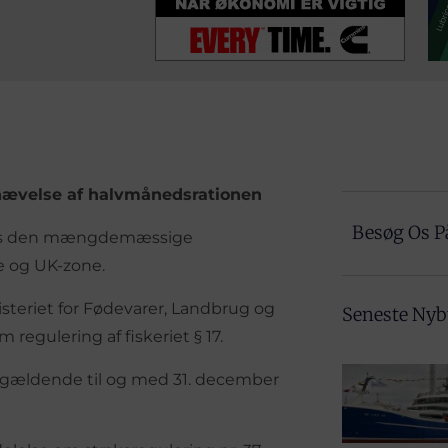
phævelse af halvmånedsrationen
Besøg Os P
æves den mængdemæssige
e og UK-zone.
steriet for Fødevarer, Landbrug og
Seneste Ny
regulering af fiskeriet § 17.
r gældende til og med 31. december