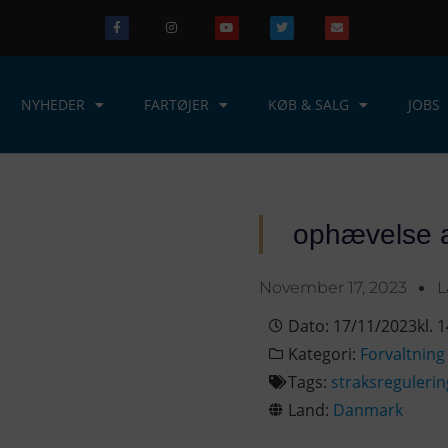
NYHEDER
FARTØJER
KØB & SALG
JOBS
ophævelse a
November 17, 2023
L
Dato:
17/11/2023
kl.
1
Kategori:
Forvaltning
Tags:
straksregulerin
Land:
Danmark