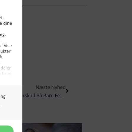
Næste Nyhed
Sydgrønlandsk Fiskeriselskab Med Tredje Millionunderskud På Bare Fem År