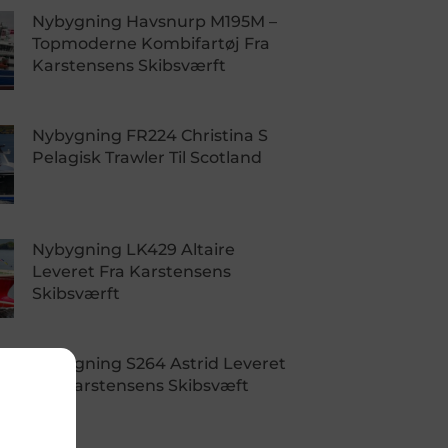
Nybygning Havsnurp M195M –
Topmoderne Kombifartøj Fra
Karstensens Skibsværft
Nybygning FR224 Christina S
Pelagisk Trawler Til Scotland
Nybygning LK429 Altaire
Leveret Fra Karstensens
Skibsværft
Nybygning S264 Astrid Leveret
Fra Karstensens Skibsvæft