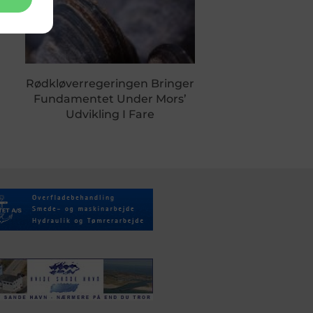
Rødkløverregeringen Bringer
Fundamentet Under Mors’
Udvikling I Fare