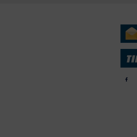
ERVICE
NYHEDSARKIV
NYHE
rtøjer - Skibsdatabase
2026
b & Salg
2025
yrebørs
2024
iepriser
2023
skepriser
2022
kta om Fisk
2022
dieinformation
2021
2020
2019
2018
2017
2016
2015