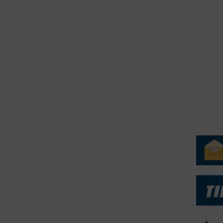
erForum er beskyttet af dansk lov om ophavsret. Alle rettigheder
.dk på vegne af de tilknyttede fotografer. Det er ikke tilladt at
r billeder fra FiskerForum uden tilladelse. © 20026 -
H
ERVICE
NYHEDSARKIV
NYHE
rtøjer - Skibsdatabase
2026
b & Salg
2025
yrebørs
2024
iepriser
2023
skepriser
2022
kta om Fisk
2022
dieinformation
2021