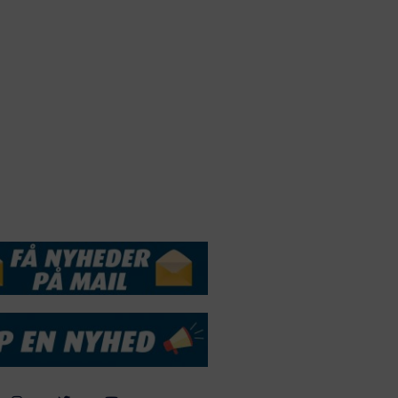
Webdesign by
ApolloMedia
andelsbetingelser
Cookie & Privatlivspolitik
DSSERVICE