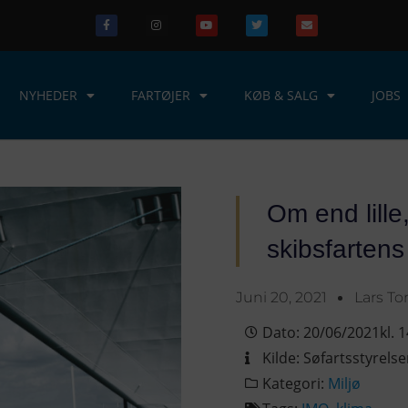
NYHEDER
FARTØJER
KØB & SALG
JOBS
Om end lille,
skibsfartens
Juni 20, 2021
Lars To
Dato:
20/06/2021
kl.
1
Kilde:
Søfartsstyrels
Kategori:
Miljø