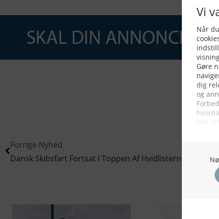
Forrige Nyhed
Dansk Skibsfart Fortsat I Toppen Af Hvidlisterne