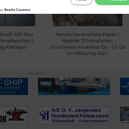
dkraft A/S Skal
Femte Generations Fisker I
dmølleparker I
Nødråb Til Ministeren:
Og Kattegat
»Uvisheden Knækker Os – Gi’ Os
En Afklaring Nu!«
ANNONCER