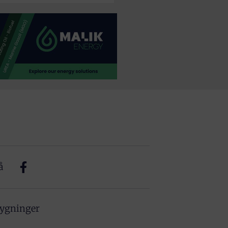
å
bygninger