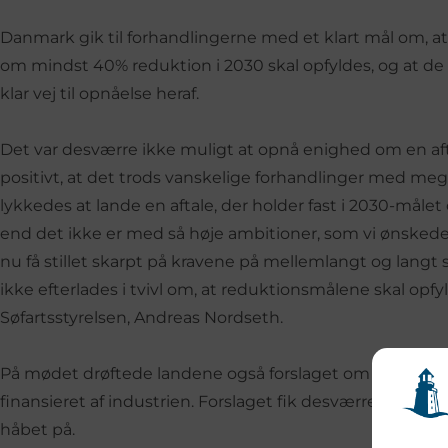
Danmark gik til forhandlingerne med et klart mål om, at
om mindst 40% reduktion i 2030 skal opfyldes, og at de k
klar vej til opnåelse heraf.
Det var desværre ikke muligt at opnå enighed om en af
positivt, at det trods vanskelige forhandlinger med meg
lykkedes at lande en aftale, der holder fast i 2030-målet
end det ikke er med så høje ambitioner, som vi ønskede.
nu få stillet skarpt på kravene på mellemlangt og langt s
ikke efterlades i tvivl om, at reduktionsmålene skal opfyld
Søfartsstyrelsen, Andreas Nordseth.
På mødet drøftede landene også forslaget om en global
finansieret af industrien. Forslaget fik desværre ikke de
håbet på.