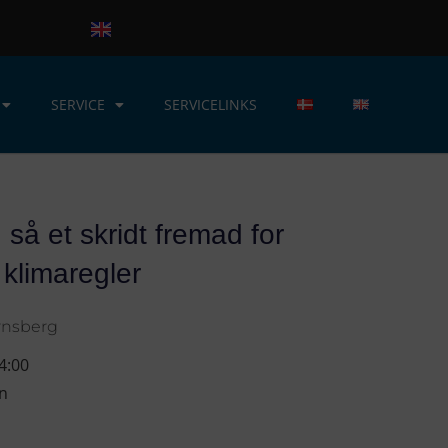
SERVICE
SERVICELINKS
 så et skridt fremad for
 klimaregler
rnsberg
4:00
en