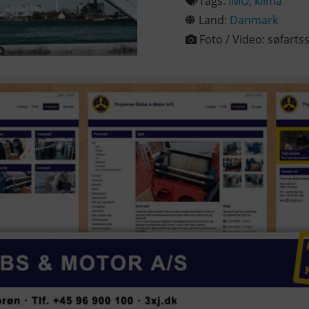
Tags:
IMO
,
klima
Land:
Danmark
Foto / Video:
søfarts