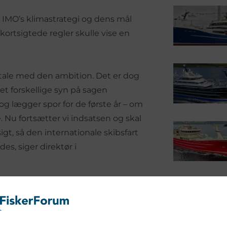
 IMO’s klimastrategi og dens mål
ortsigtede regler skulle vise en
tale med den ambition. Det er dog
et forskellige syn på sagen
 og lægger spor for de første år – om
 Nu fortsætter vi indsatsen og skal
igt, så den internationale skibsfart
es, siger direktør i
 forsknings- og udviklingsfond
n støtte, man fra dansk side havde