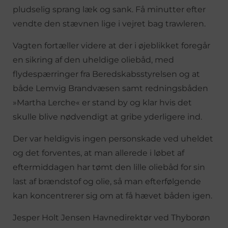
pludselig sprang læk og sank. Få minutter efter
vendte den stævnen lige i vejret bag trawleren.
Vagten fortæller videre at der i øjeblikket foregår
en sikring af den uheldige oliebåd, med
flydespærringer fra Beredskabsstyrelsen og at
både Lemvig Brandvæsen samt redningsbåden
»Martha Lerche« er stand by og klar hvis det
skulle blive nødvendigt at gribe yderligere ind.
Der var heldigvis ingen personskade ved uheldet
og det forventes, at man allerede i løbet af
eftermiddagen har tømt den lille oliebåd for sin
last af brændstof og olie, så man efterfølgende
kan koncentrerer sig om at få hævet båden igen.
Jesper Holt Jensen Havnedirektør ved Thyborøn