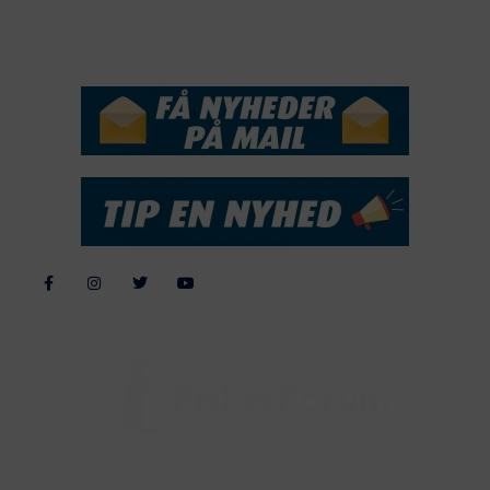
NYHEDSSERVICE
Alle billeder, tekster og data på FiskerForum er beskyttet af dansk
lov om ophavsret. Alle rettigheder tilhører eller varetages af