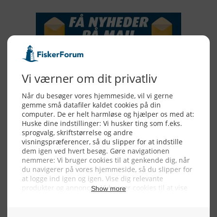
Alle billeder, tekster og data på FiskerForum er beskyttet af dansk
lov om ophavsret. Alle rettigheder tilhører eller varetages af
FiskerForum.dk på vegne af de tilknyttede fotografer. Det er ikke
tilladt at kopiere eller bruge tekster, data eller billeder fra