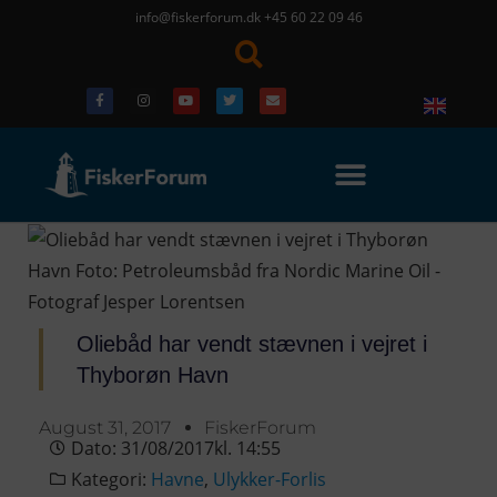
info@fiskerforum.dk
+45 60 22 09 46
Oliebåd har vendt stævnen i vejret i
Thyborøn Havn
August 31, 2017
FiskerForum
Dato:
31/08/2017
kl.
14:55
Kategori:
Havne
,
Ulykker-Forlis