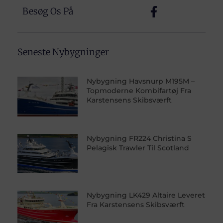
Besøg Os På
Seneste Nybygninger
Nybygning Havsnurp M195M –
Topmoderne Kombifartøj Fra
Karstensens Skibsværft
Nybygning FR224 Christina S
Pelagisk Trawler Til Scotland
Nybygning LK429 Altaire Leveret
Fra Karstensens Skibsværft