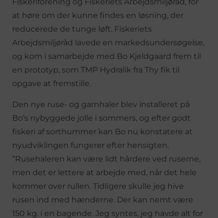
Fiskeriforening og Fiskeriets Arbejdsmiljøråd, for
at høre om der kunne findes en løsning, der
reducerede de tunge løft. Fiskeriets
Arbejdsmiljøråd lavede en markedsundersøgelse,
og kom i samarbejde med Bo Kjeldgaard frem til
en prototyp, som TMP Hydralik fra Thy fik til
opgave at fremstille.
Den nye ruse- og garnhaler blev installeret på
Bo’s nybyggede jolle i sommers, og efter godt
fiskeri af sorthummer kan Bo nu konstatere at
nyudviklingen fungerer efter hensigten.
”Rusehaleren kan være lidt hårdere ved ruserne,
men det er lettere at arbejde med, når det hele
kommer over rullen. Tidligere skulle jeg hive
rusen ind med hænderne. Der kan nemt være
150 kg. i en bagende. Jeg syntes, jeg havde alt for