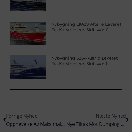
Nybygning LK429 Altaire Leveret
Fra Karstensens Skibsværft
Nybygning S264 Astrid Leveret
Fra Karstensens Skibsvæft
Forrige Nyhed
Næste Nyhed
Opphevelse Av Maksimalkvotene For Torske- Og Seitrålernes Fiske Etter Sei Sør For 62°N
Nye Tiltak Mot Dumping Av Fisk