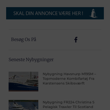
Besøg Os På
Seneste Nybygninger
Nybygning Havsnurp M195M –
Topmoderne Kombifartøj Fra
Karstensens Skibsværft
Nybygning FR224 Christina S
Pelagisk Trawler Til Scotland