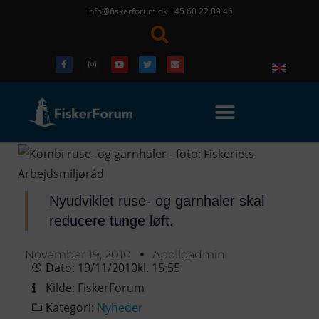
info@fiskerforum.dk
+45 60 22 09 46
Nyudviklet ruse- og garnhaler skal
reducere tunge løft.
November 19, 2010
Apolloadmin
Dato:
19/11/2010
kl.
15:55
Kilde:
FiskerForum
Kategori:
Nyheder