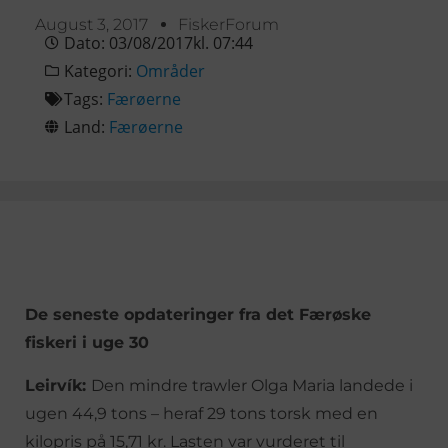
August 3, 2017
FiskerForum
Dato:
03/08/2017
kl.
07:44
Kategori:
Områder
Tags:
Færøerne
Land:
Færøerne
De seneste opdateringer fra det Færøske
fiskeri i uge 30
Leirvík:
Den mindre trawler Olga Maria landede i
ugen 44,9 tons – heraf 29 tons torsk med en
kilopris på 15,71 kr. Lasten var vurderet til