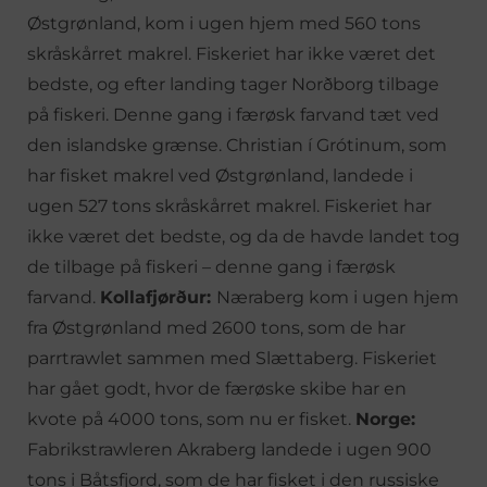
Østgrønland, kom i ugen hjem med 560 tons
skråskårret makrel. Fiskeriet har ikke været det
bedste, og efter landing tager Norðborg tilbage
på fiskeri. Denne gang i færøsk farvand tæt ved
den islandske grænse. Christian í Grótinum, som
har fisket makrel ved Østgrønland, landede i
ugen 527 tons skråskårret makrel. Fiskeriet har
ikke været det bedste, og da de havde landet tog
de tilbage på fiskeri – denne gang i færøsk
farvand.
Kollafjørður:
Næraberg kom i ugen hjem
fra Østgrønland med 2600 tons, som de har
parrtrawlet sammen med Slættaberg. Fiskeriet
har gået godt, hvor de færøske skibe har en
kvote på 4000 tons, som nu er fisket.
Norge:
Fabrikstrawleren Akraberg landede i ugen 900
tons i Båtsfjord, som de har fisket i den russiske