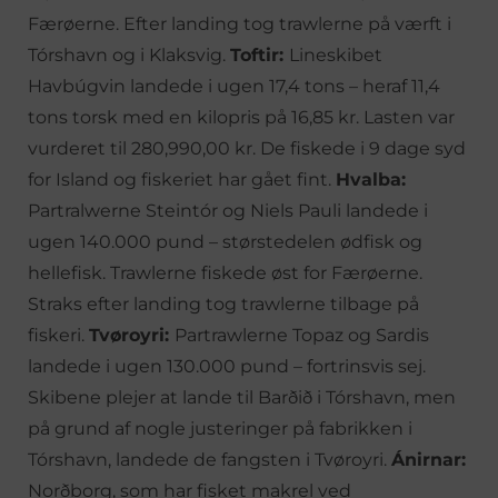
Færøerne. Efter landing tog trawlerne på værft i
Tórshavn og i Klaksvig.
Toftir:
Lineskibet
Havbúgvin landede i ugen 17,4 tons – heraf 11,4
tons torsk med en kilopris på 16,85 kr. Lasten var
vurderet til 280,990,00 kr. De fiskede i 9 dage syd
for Island og fiskeriet har gået fint.
Hvalba:
Partralwerne Steintór og Niels Pauli landede i
ugen 140.000 pund – størstedelen ødfisk og
hellefisk. Trawlerne fiskede øst for Færøerne.
Straks efter landing tog trawlerne tilbage på
fiskeri.
Tvøroyri:
Partrawlerne Topaz og Sardis
landede i ugen 130.000 pund – fortrinsvis sej.
Skibene plejer at lande til Barðið i Tórshavn, men
på grund af nogle justeringer på fabrikken i
Tórshavn, landede de fangsten i Tvøroyri.
Ánirnar:
Norðborg, som har fisket makrel ved