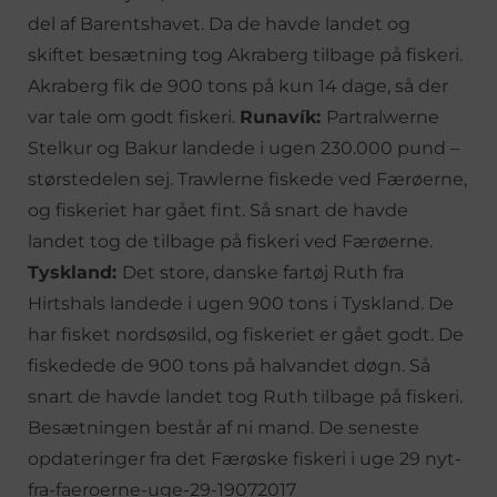
del af Barentshavet. Da de havde landet og
skiftet besætning tog Akraberg tilbage på fiskeri.
Akraberg fik de 900 tons på kun 14 dage, så der
var tale om godt fiskeri.
Runavík:
Partralwerne
Stelkur og Bakur landede i ugen 230.000 pund –
størstedelen sej. Trawlerne fiskede ved Færøerne,
og fiskeriet har gået fint. Så snart de havde
landet tog de tilbage på fiskeri ved Færøerne.
Tyskland:
Det store, danske fartøj Ruth fra
Hirtshals landede i ugen 900 tons i Tyskland. De
har fisket nordsøsild, og fiskeriet er gået godt. De
fiskedede de 900 tons på halvandet døgn. Så
snart de havde landet tog Ruth tilbage på fiskeri.
Besætningen består af ni mand. De seneste
opdateringer fra det Færøske fiskeri i uge 29 nyt-
fra-faeroerne-uge-29-19072017