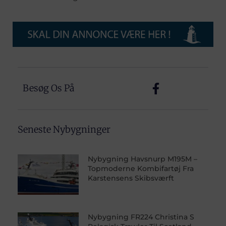
Besøg Os På
Seneste Nybygninger
Nybygning Havsnurp M195M –
Topmoderne Kombifartøj Fra
Karstensens Skibsværft
Nybygning FR224 Christina S