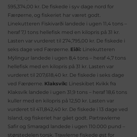
595,374,00 kr. De fiskede i syv dage nord for
Færøerne, og fiskeriet har været godt.
Linekutteren Fiskivarði landede i ugen 11,4 tons –
heraf 7,1 tons hellefisk med en kilopris på 31 kr.
Lasten var vurderet til 274,795,00 kr. De fiskede i
seks dage ved Færøerne.
Eiði:
Linekutteren
Mýlingur landede i ugen 8,4 tons – heraf 4,7 tons
hellefisk med en kilopris på 31 kr. Lasten var
vurderet til 207,618,40 kr. De fiskede i seks dage
ved Færøerne.
Klaksvík:
Lineskibet Kvikk fra
Klaksvík landede i ugen 31,9 tons – heraf 18,6 tons
kuller med en kilopris på 12,50 kr. Lasten var
vurderet til 411,842,40 kr. De fiskede i 13 dage ved
Island, og fiskeriet har gået godt. Partrawlerne
Safir og Smaragd landede i ugen 110.000 pund –
størstedelen torsk. Trawlerne fiskede øst for