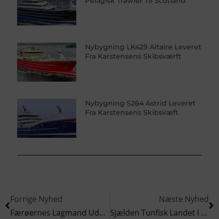
Pelagisk Trawler Til Scotland
Nybygning LK429 Altaire Leveret
Fra Karstensens Skibsværft
Nybygning S264 Astrid Leveret
Fra Karstensens Skibsvæft
Forrige Nyhed
Næste Nyhed
Færøernes Lagmand Udskyder Del Af Ny Fiskeripolitik
Sjælden Tunfisk Landet I Hanstholm