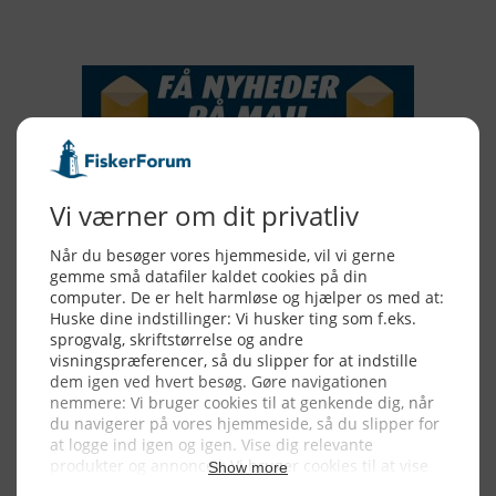
NYHEDSSERVICE
Alle billeder, tekster og data på FiskerForum er beskyttet af dansk
lov om ophavsret. Alle rettigheder tilhører eller varetages af
FiskerForum.dk på vegne af de tilknyttede fotografer. Det er ikke