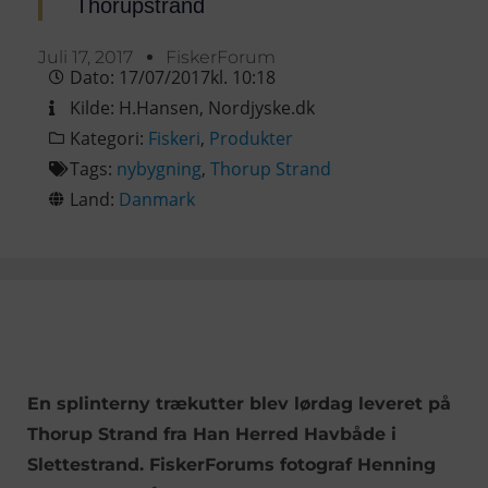
Thorupstrand
Juli 17, 2017
FiskerForum
Dato:
17/07/2017
kl.
10:18
Kilde:
H.Hansen
,
Nordjyske.dk
Kategori:
Fiskeri
,
Produkter
Tags:
nybygning
,
Thorup Strand
Land:
Danmark
En splinterny trækutter blev lørdag leveret på
Thorup Strand fra Han Herred Havbåde i
Slettestrand. FiskerForums fotograf Henning