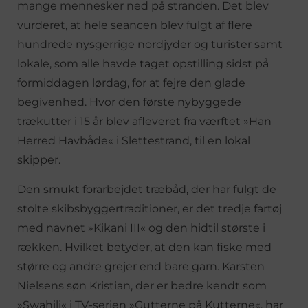
mange mennesker ned på stranden. Det blev
vurderet, at hele seancen blev fulgt af flere
hundrede nysgerrige nordjyder og turister samt
lokale, som alle havde taget opstilling sidst på
formiddagen lørdag, for at fejre den glade
begivenhed. Hvor den første nybyggede
trækutter i 15 år blev afleveret fra værftet »Han
Herred Havbåde« i Slettestrand, til en lokal
skipper.
Den smukt forarbejdet træbåd, der har fulgt de
stolte skibsbyggertraditioner, er det tredje fartøj
med navnet »Kikani III« og den hidtil største i
rækken. Hvilket betyder, at den kan fiske med
større og andre grejer end bare garn. Karsten
Nielsens søn Kristian, der er bedre kendt som
»Swahili« i TV-serien »Gutterne på Kutterne«, har