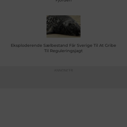
Eksploderende Sælbestand Får Sverige Til At Gribe
Til Reguleringsjagt
ANNONCER
KONTAKTINFO
+45 60 22 09 46
info@fiskerforum.dk