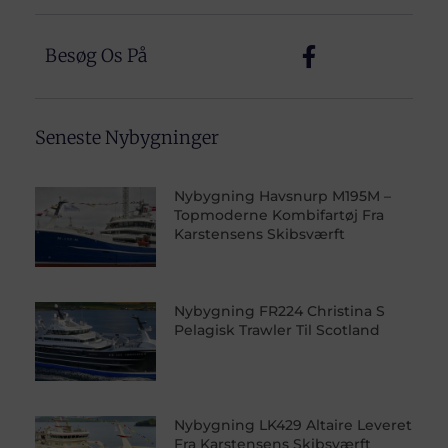
Besøg Os På
Seneste Nybygninger
Nybygning Havsnurp M195M –
Topmoderne Kombifartøj Fra
Karstensens Skibsværft
Nybygning FR224 Christina S
Pelagisk Trawler Til Scotland
Nybygning LK429 Altaire Leveret
Fra Karstensens Skibsværft