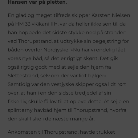
Hansen var på pletten.
En glad og meget tilfreds skipper Karsten Nielsen
på HM 33 »Kikani III», var da heller ikke sen til, da
han hoppede det sidste stykke ned på stranden
ved Thorupstrand, at udtrykke sin begejstring for
båden overfor Nordjyske, »Nu har vi endelig fået
vores nye båd, så det er rigtigt skønt. Det gik
også rigtig godt med at sejle den hjem fra
Slettestrand, selv om der var lidt bølger«.
Samtidig var den vestjyske skipper også lidt rørt
over, at han i en den sidste tredjedel af sin
fiskerliv, skulle få lov til at opleve dette. At sejle en
splinterny havbåd hjem til Thorupstrand, hvorfra
den skal fiske i de næste mange år.
Ankomsten til Thorupstrand, havde trukket