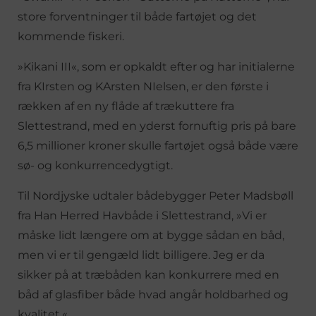
store forventninger til både fartøjet og det
kommende fiskeri.
»Kikani III«, som er opkaldt efter og har initialerne
fra KIrsten og KArsten NIelsen, er den første i
rækken af en ny flåde af trækuttere fra
Slettestrand, med en yderst fornuftig pris på bare
6,5 millioner kroner skulle fartøjet også både være
sø- og konkurrencedygtigt.
Til Nordjyske udtaler bådebygger Peter Madsbøll
fra Han Herred Havbåde i Slettestrand, »Vi er
måske lidt længere om at bygge sådan en båd,
men vi er til gengæld lidt billigere. Jeg er da
sikker på at træbåden kan konkurrere med en
båd af glasfiber både hvad angår holdbarhed og
kvalitet.«