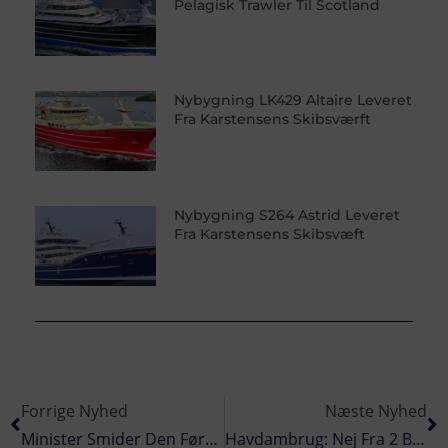
Pelagisk Trawler Til Scotland
Nybygning LK429 Altaire Leveret
Fra Karstensens Skibsværft
Nybygning S264 Astrid Leveret
Fra Karstensens Skibsvæft
Forrige Nyhed
Næste Nyhed
Minister Smider Den Første Sten I Limfjorden
Havdambrug: Nej Fra 2 Borgmestre Samt 4000 Borgere På Djursland