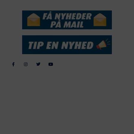
NYHEDSSERVICE
Alle billeder, tekster og data på FiskerForum er beskyttet af dansk
lov om ophavsret. Alle rettigheder tilhører eller varetages af
FiskerForum.dk på vegne af de tilknyttede fotografer. Det er ikke
tilladt at kopiere eller bruge tekster, data eller billeder fra