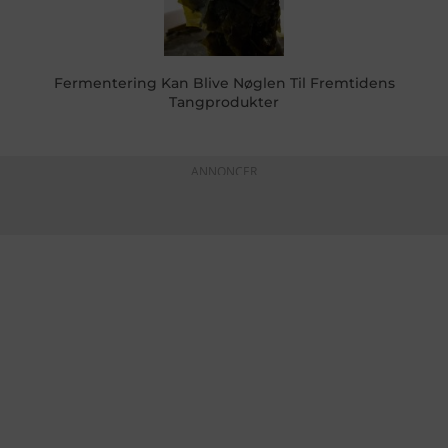
Fermentering Kan Blive Nøglen Til Fremtidens
Tangprodukter
ANNONCER
KONTAKTINFO
+45 60 22 09 46
info@fiskerforum.dk
Otto Pedersvej 1
6960 Hvide Sande
Danmark