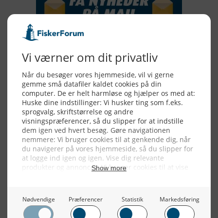
Alle billeder, tekster og data på FiskerForum er beskyttet af dansk
lov om ophavsret. Alle rettigheder tilhører eller varetages af
FiskerForum.dk på vegne af de tilknyttede fotografer. Det er ikke
tilladt at kopiere eller bruge tekster, data eller billeder fra
FiskerForum uden tilladelse. © 20026 -