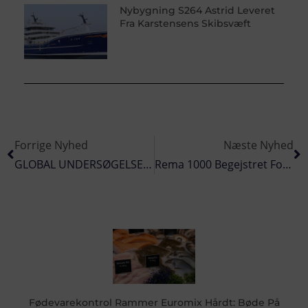
Nybygning S264 Astrid Leveret
Fra Karstensens Skibsvæft
Forrige Nyhed
Næste Nyhed
GLOBAL UNDERSØGELSE: 10 Procent Af Fisken Smides Overbord
Rema 1000 Begejstret For Laks Fra Hirtshals-Virksomhed
Fødevarekontrol Rammer Euromix Hårdt: Bøde På