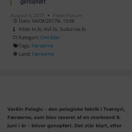
genopført
August 4, 2017
FiskerForum
Dato:
04/08/2017
kl.
15:06
Kilde:
In.fo
,
KvF.fo
,
Sudurras.fo
Kategori:
Områder
Tags:
Færøerne
Land:
Færøerne
Varðin Pelagic – den pelagiske fabrik i Tvøroyri,
Færøerne, som blev raseret af en storbrand 9.
juni i år – bliver genopført. Det står klart, efter