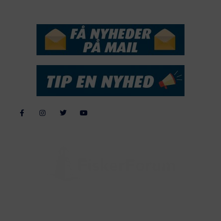
NYHEDSSERVICE
Alle billeder, tekster og data på FiskerForum er beskyttet af dansk
lov om ophavsret. Alle rettigheder tilhører eller varetages af
FiskerForum.dk på vegne af de tilknyttede fotografer. Det er ikke