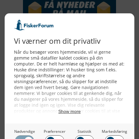
Alle billeder, tekster og data på FiskerForum er beskyttet af dansk
lov om ophavsret. Alle rettigheder tilhører eller varetages af
FiskerForum.dk på vegne af de tilknyttede fotografer. Det er ikke
tilladt at kopiere eller bruge tekster, data eller billeder fra
FiskerForum uden tilladelse. © 20026 -