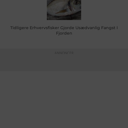
Tidligere Erhvervsfisker Gjorde Usædvanlig Fangst I
Fjorden
ANNONCER
KONTAKTINFO
+45 60 22 09 46
info@fiskerforum.dk
Otto Pedersvej 1
6960 Hvide Sande