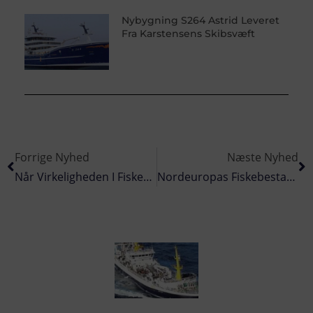
Nybygning S264 Astrid Leveret
Fra Karstensens Skibsvæft
Forrige Nyhed
Næste Nyhed
Når Virkeligheden I Fiskeriet – Ser Værre Ud End Slemt
Nordeuropas Fiskebestande Er I Fremgang