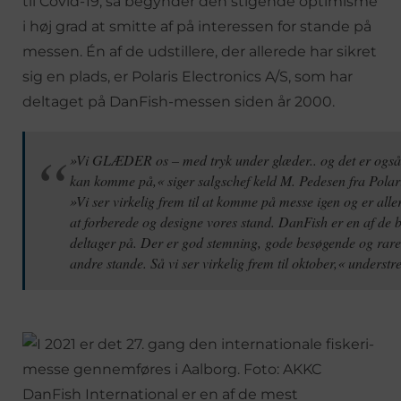
til Covid-19, så begynder den stigende optimisme
i høj grad at smitte af på interessen for stande på
messen. Én af de udstillere, der allerede har sikret
sig en plads, er Polaris Electronics A/S, som har
deltaget på DanFish-messen siden år 2000.
»Vi GLÆDER os – med tryk under glæder.. og det er også d
kan komme på,« siger salgschef keld M. Pedesen fra Polari
»Vi ser virkelig frem til at komme på messe igen og er all
at forberede og designe vores stand. DanFish er en af de b
deltager på. Der er god stemning, gode besøgende og rare
andre stande. Så vi ser virkelig frem til oktober,« understr
DanFish International er en af de mest