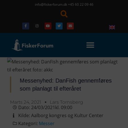
info@fiskerforum.dk
+45 60 22 09 46
Messenyhed: DanFish gennemføres
som planlagt til efteråret
Marts 24, 2021
Lars Tornsberg
Dato:
24/03/2021
kl.
09:00
Kilde:
Aalborg kongres og Kultur Center
Kategori:
Messer