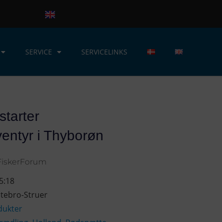
SERVICE
SERVICELINKS
starter
entyr i Thyborøn
FiskerForum
5:18
tebro-Struer
dukter