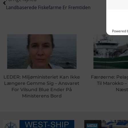
Landbaserede Fiskefarme Er Fremtiden
LEDER: Miljøministeriet Kan Ikke
Færøerne: Pela
Længere Gemme Sig – Ansvaret
Til Marokko –
For Vilsund Blue Ender På
Næst
Ministerens Bord