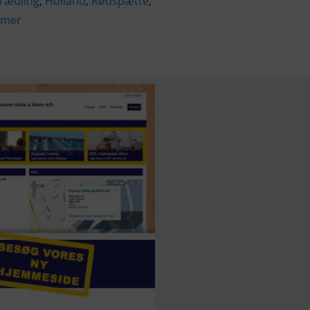
orædling
,
Holland
,
Rødspætte
,
emer