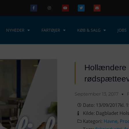
NYHEDER
FARTØJER
KØB & SALG
JOBS
Hollændere 
rødspætteev
September 13, 2017
Dato:
13/09/2017
kl.
1
Kilde:
Dagbladet Hols
Kategori:
Havne
,
Pro