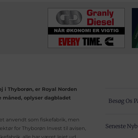
 i Thyborøn, er Royal Norden
te måned, oplyser dagbladet
Besøg Os P
ret anvendt som fiskefabrik, men
Seneste Ny
ektør for Thyborøn Invest til avisen,
fabrik, alle har været lejet ud.