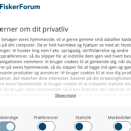
ældste fiskerivirksomhed i Urk,
a Thyborøn og står for den videre