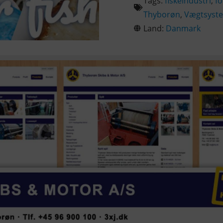
Tags:
fiskeindustri
,
f
Thyborøn
,
Vægtsyst
Land:
Danmark