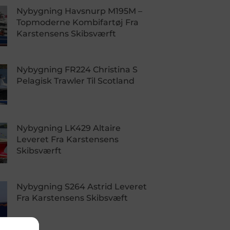
Nybygning Havsnurp M195M –
Topmoderne Kombifartøj Fra
Karstensens Skibsværft
Nybygning FR224 Christina S
Pelagisk Trawler Til Scotland
Nybygning LK429 Altaire
Leveret Fra Karstensens
Skibsværft
Nybygning S264 Astrid Leveret
Fra Karstensens Skibsvæft