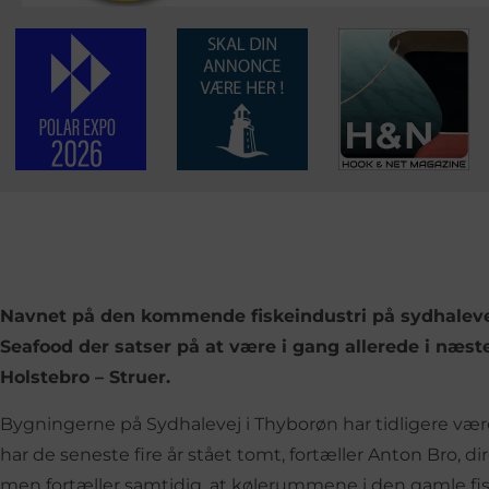
Navnet på den kommende fiskeindustri på sydhalevej
Seafood der satser på at være i gang allerede i næs
Holstebro – Struer.
Bygningerne på Sydhalevej i Thyborøn har tidligere væ
har de seneste fire år stået tomt, fortæller Anton Bro, dir
men fortæller samtidig, at kølerummene i den gamle fiske