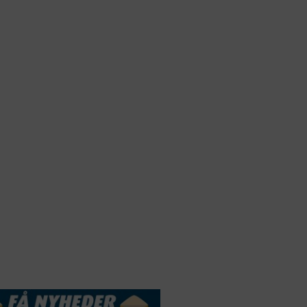
Webdesign by
ApolloMedia
andelsbetingelser
Cookie & Privatlivspolitik
DSSERVICE