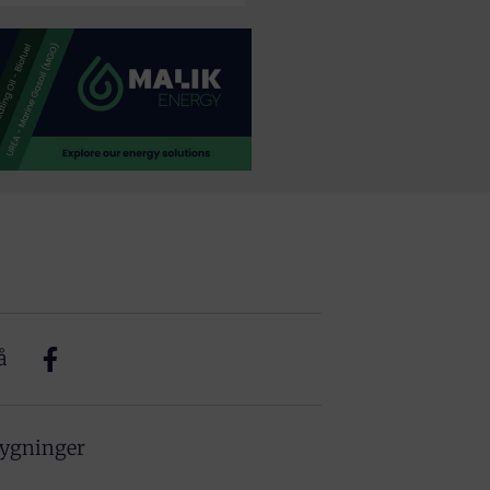
å
bygninger