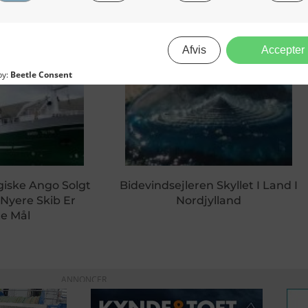
Norsk Fiskeriminister Klar I 
giske Ango Solgt
Bidevindsejleren Skyllet I Land I
 Nyere Skib Er
Nordjylland
e Mål
ANNONCER