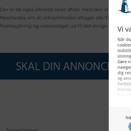
Der er da også allerede lavet aftale med den største og 
Neerlandia, om at virksomheden aftager alle fileterne fr
forarbejdning og videresalget ud til det øvrige Europa.
Forrige Nyhed