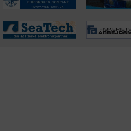
KONTAKTINFO
NYHEDER
S
Seneste Nyheder
Fa
+45 60 22 09 46
Nordiske Nyheder
Kø
info@fiskerforum.dk
Nybygninger
H
Nyhedsservice
Ol
Otto Pedersvej 1
Tip en Nyhed
Fi
6960 Hvide Sande
News in English
Fa
Danmark
Me
ANDRE PROJEKTER