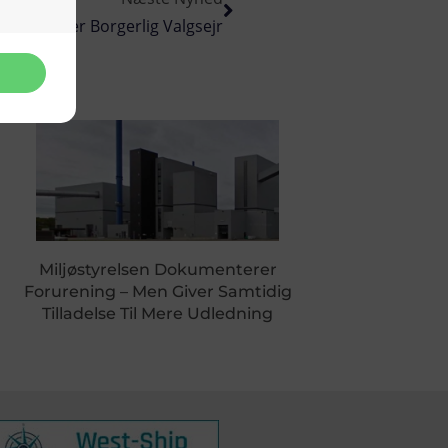
Mæglet Efter Borgerlig Valgsejr
Miljøstyrelsen Dokumenterer
Forurening – Men Giver Samtidig
Tilladelse Til Mere Udledning