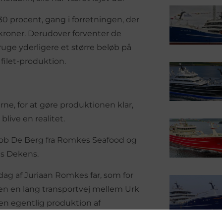
0 procent, gang i forretningen, der
r kroner. Derudover forventer de
uge yderligere et større beløb på
filet-produktion.
ne, for at gøre produktionen klar,
live en realitet.
acob De Berg fra Romkes Seafood og
us Dekens.
 dag af Juriaan Romkes far, som for
en en lang transportvej mellem Urk
en egentlig produktion af