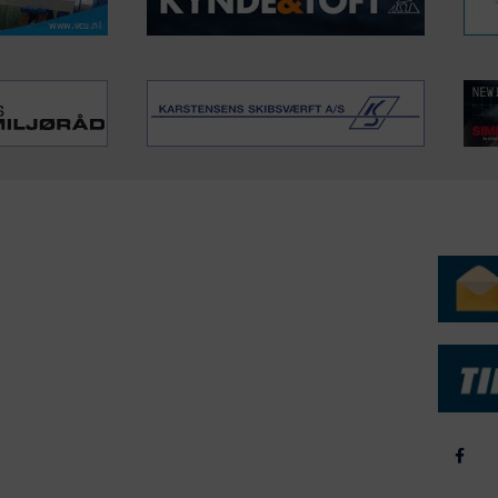
ERVICE
NYHEDSARKIV
NYHE
rtøjer - Skibsdatabase
2026
b & Salg
2025
yrebørs
2024
iepriser
2023
skepriser
2022
kta om Fisk
2022
dieinformation
2021
2020