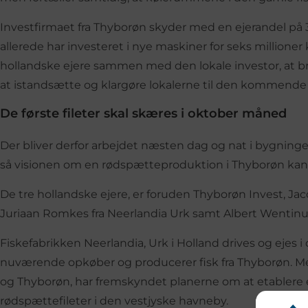
Investfirmaet fra Thyborøn skyder med en ejerandel på 3
allerede har investeret i nye maskiner for seks millione
hollandske ejere sammen med den lokale investor, at br
at istandsætte og klargøre lokalerne til den kommende 
De første fileter skal skæres i oktober måned
Der bliver derfor arbejdet næsten dag og nat i bygninger
så visionen om en rødspætteproduktion i Thyborøn kan b
De tre hollandske ejere, er foruden Thyborøn Invest, J
Juriaan Romkes fra Neerlandia Urk samt Albert Wentin
Fiskefabrikken Neerlandia, Urk i Holland drives og ejes i
nuværende opkøber og producerer fisk fra Thyborøn. M
og Thyborøn, har fremskyndet planerne om at etablere 
rødspættefileter i den vestjyske havneby.