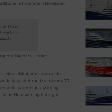
aditionelle fiskefelter i Nordsøen
mark, Dansk
0. maj kunne
gantiske
gen selskaber ville røre
 af vindselskaberne, men af de
avvinds-kapacitet med svimlende 70
r reelt spærrer for trawlet og
er i både Nordsøen og Kattegat.