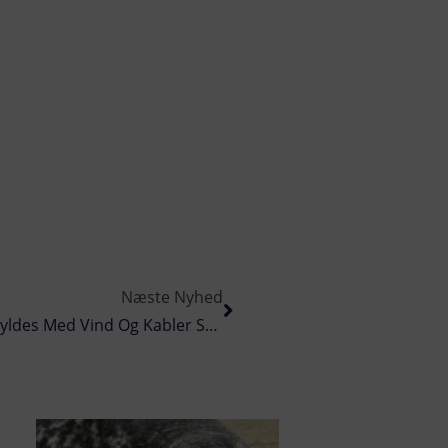
Næste Nyhed
Trængsel Langs Den Jyske Vestkyst: Havet Fyldes Med Vind Og Kabler Samt Havmøller Og Platforme – Mens Fiskerne Presses Ud