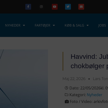
NYHEDER
FARTØJER
KØB & SALG
JOBS
Havvind: Ju
chokbølger 
Maj 22, 2026
Lars To
Dato:
22/05/2026
kl.
0
Kategori:
Nyheder
Foto / Video:
arkivfo