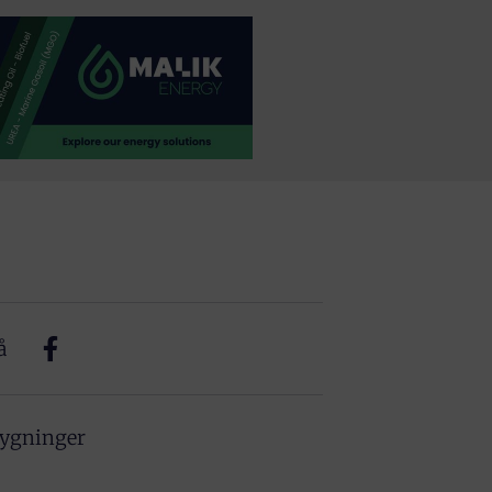
å
bygninger