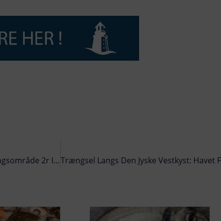
Stop For Fiskeri Af Tobis På Rationsvilkår I Tobisforvaltningsområde 2r I Nordsøen Og Skagerrak