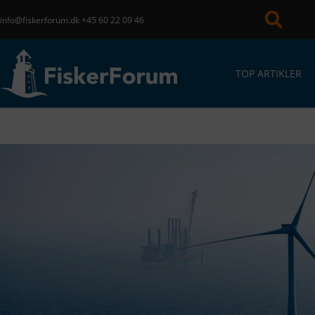
info@fiskerforum.dk
+45 60 22 09 46
TOP ARTIKLER