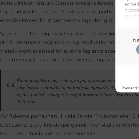
Adm. direktør Kristian Jensen foreslår allerede nu, at
sig i spidsen for en såkaldt »elektrisk trepart« sammen
energisektoren for at gennemtvinge den grønne strøm
Spørgsmålet er dog, hvor fiskerne og havmiljøet efterlade
at når de store energiaktører og Produktionsdanmark – 
Metal – tromler afsted for at sikre faglærte arbejdspladse
blå erhverv på havet ofte både overset og overhørt.
Klimaanalytikere peger da også på, at presset på de danske fa
stige herfra. Udbuddet af en tredje kæmpepark, Nordsøen Syd,
og den politisk vedtagne Energiø Bornholm lurer ligeledes i ho
2030’erne.
For fiskerne på havnen i Hvide Sande, Thyborøn eller Gi
succeser ét stort, kritisk spørgsmål: Hvor skal der overh
har pantsat havbunden til vindmøller?