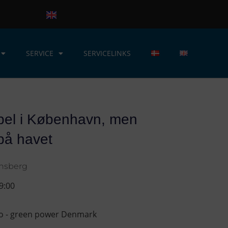
SERVICE
SERVICELINKS
bel i København, men
på havet
rnsberg
9:00
to - green power Denmark