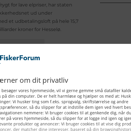
gt for lave elpriser, har staten
ikkerhedsnet ud under
med et udbetalingsloft på hele 15,7
liarder kroner for Hesselø.
 risiko med
 deres råderum
 2030’erne, vil store, vitale
placeringen ved Hesselø Ø i
restriktioner, sæler og iltsvind i
ndnu mere fart på ekspansionen.