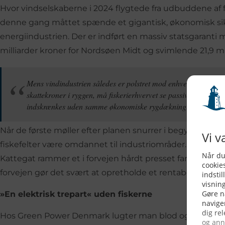
Hvor vindselskaberne i 2024 flygtede fra udbuddene af fry
denne gang måttet spænde et gigantisk, økonomisk s
energiindustrien. Der er indført en massiv statsgaranti 
milliarder kroner for Nordsøen Midt og svimlende 21,9 mil
Mens vindindustrien således er polstret mod enhver økonomisk
skattekroner i ryggen, må fiskerierhvervet se passivt til, mens
indskrænkes uden samme økonomiske rygdækning.
Når de første møller efter planen snurrer i begyndelsen af
fiskefelter være omdannet til industriområder. Særligt 
Kattegat rammer et i forvejen hårdt presset farvand, hvor 
forvejen gør det svært at opretholde et rentabelt fiskeri.
»En elektrisk trepart« uden fiskerne
Hos Green Power Denmark lugter man blod og kræver e