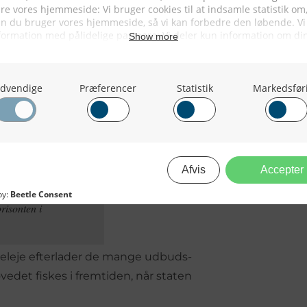
 den kommende regering skal sætte
 med erhvervslivet og
.
s i den ligning. Erfaringerne viser,
anført af organisationer som Dansk
r på land og i havnene, bliver det
rvande kun vil
 ventes i 2028,
risonten i
lleleje efterlader de mange udbuds-
ovedet fiskes i fremtiden, når staten