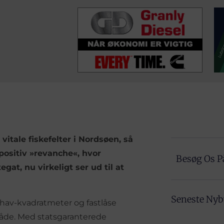
vitale fiskefelter i Nordsøen, så
positiv »revanche«, hvor
Besøg Os P
at, nu virkeligt ser ud til at
Seneste Ny
hav-kvadratmeter og fastlåse
råde. Med statsgaranterede