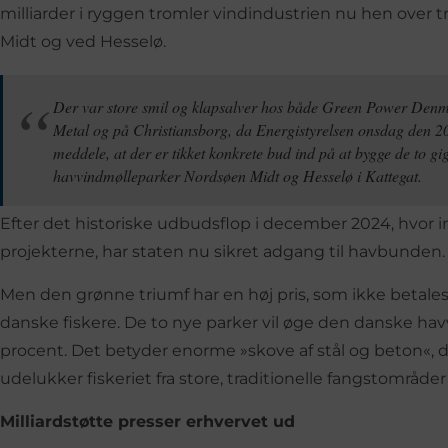
milliarder i ryggen tromler vindindustrien nu hen over tr
Midt og ved Hesselø.
Der var store smil og klapsalver hos både Green Power Den
Metal og på Christiansborg, da Energistyrelsen onsdag den 2
meddele, at der er tikket konkrete bud ind på at bygge de to gi
havvindmølleparker Nordsøen Midt og Hesselø i Kattegat.
Efter det historiske udbudsflop i december 2024, hvor in
projekterne, har staten nu sikret adgang til havbunden.
Men den grønne triumf har en høj pris, som ikke betales
danske fiskere. De to nye parker vil øge den danske h
procent. Det betyder enorme »skove af stål og beton«, de
udelukker fiskeriet fra store, traditionelle fangstområd
Milliardstøtte presser erhvervet ud