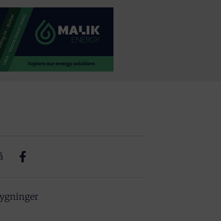
å
bygninger