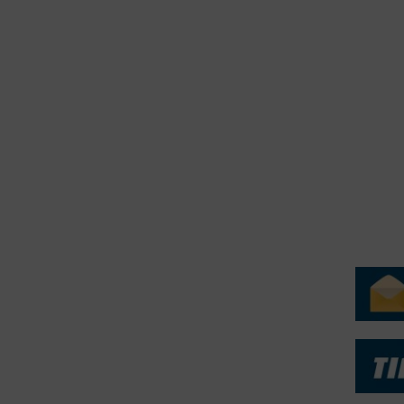
erForum er beskyttet af dansk lov om ophavsret. Alle rettigheder
.dk på vegne af de tilknyttede fotografer. Det er ikke tilladt at
r billeder fra FiskerForum uden tilladelse. © 20026 -
H
ERVICE
NYHEDSARKIV
NYHE
rtøjer - Skibsdatabase
2026
b & Salg
2025
yrebørs
2024
iepriser
2023
skepriser
2022
kta om Fisk
2022