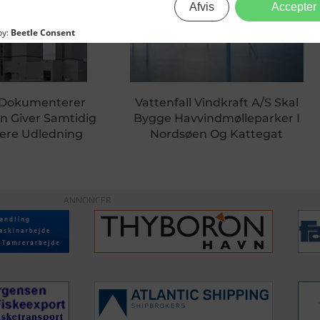
n Dokumenterer
Vattenfall Vindkraft A/S Skal
n Giver Samtidig
Bygge Havvindmølleparker I
 Mere Udledning
Nordsøen Og Kattegat
ANNONCER