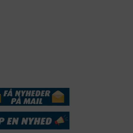
Webdesign by
ApolloMedia
andelsbetingelser
Cookie & Privatlivspolitik
DSSERVICE