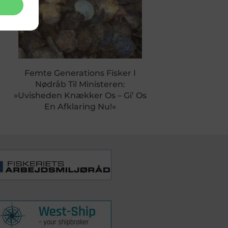
Femte Generations Fisker I
Nødråb Til Ministeren:
»Uvisheden Knækker Os – Gi’ Os
En Afklaring Nu!«