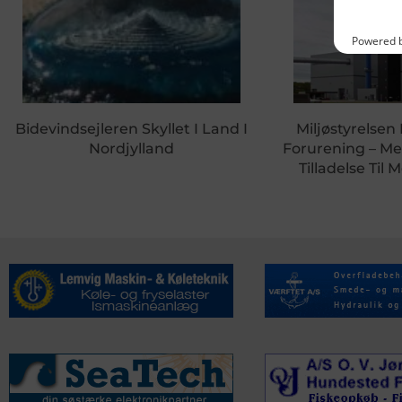
Bidevindsejleren Skyllet I Land I
Miljøstyrelse
Nordjylland
Forurening – Me
Tilladelse Til