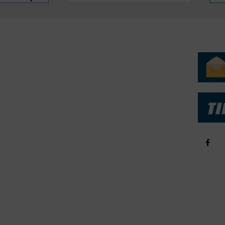
ERVICE
NYHEDSARKIV
NYHE
rtøjer - Skibsdatabase
2026
b & Salg
2025
yrebørs
2024
iepriser
2023
skepriser
2022
kta om Fisk
2022
dieinformation
2021
2020
2019
2018
2017
2016
2015