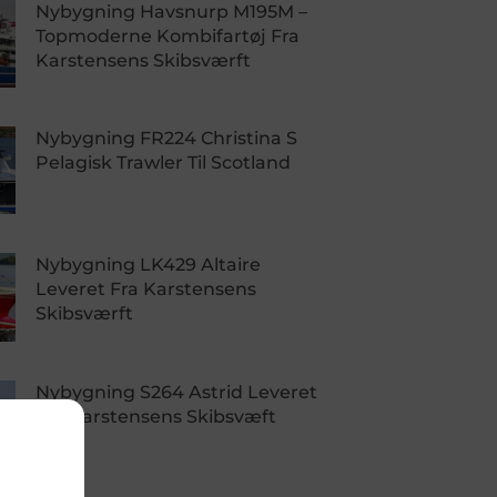
Nybygning Havsnurp M195M –
Topmoderne Kombifartøj Fra
Karstensens Skibsværft
Nybygning FR224 Christina S
Pelagisk Trawler Til Scotland
Nybygning LK429 Altaire
Leveret Fra Karstensens
Skibsværft
Nybygning S264 Astrid Leveret
Fra Karstensens Skibsvæft