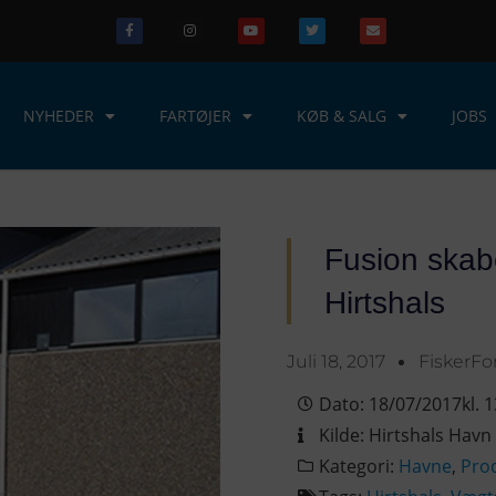
NYHEDER
FARTØJER
KØB & SALG
JOBS
Fusion skab
Hirtshals
Juli 18, 2017
FiskerF
Dato:
18/07/2017
kl.
1
Kilde:
Hirtshals Havn
Kategori:
Havne
,
Pro