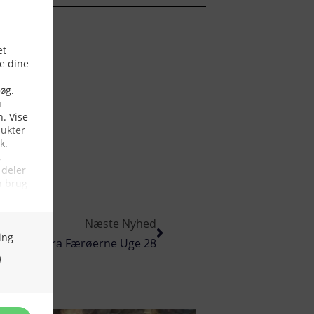
Næste Nyhed
Nyt Fra Færøerne Uge 28