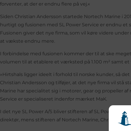
forventer, at der er endnu flere på vej.«
Siden Christian Andersson startede Nortech Marine i 20
hurtigt og fusionen med SL Power Service er endnu et s
Fusionen giver det nye firma, som vil køre videre under
at vækste endnu mere.
I forbindelse med fusionen kommer der til at ske meget i
volumen til at etablere et værksted på 1.100 m² samt et 
»Hirtshals ligger ideelt i forhold til norske kunder, så de
Christian Andersson og tilføjer, at det nye firma vil stå 
Marine har specialitet sig i motorer, gear og propeller 
Service er specialiseret indenfor mærket MaK.
I det nye SL Power A/S bliver stifteren af SL Power Serv
direktør, mens stifteren af Nortech Marine, Christian And