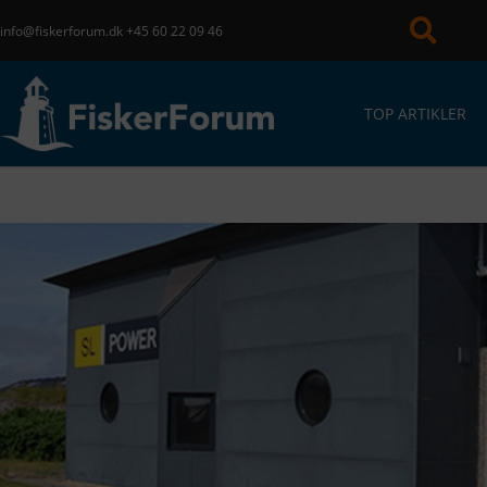
info@fiskerforum.dk
+45 60 22 09 46
TOP ARTIKLER