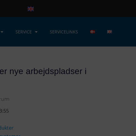
SERVICE
SERVICELINKS
er nye arbejdspladser i
orum
3:55
dukter