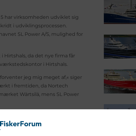
15 har virksomheden udviklet sig
kridt i udviklingsprocessen.
 navnet SL Power A/S, mulighed for
 Hirtshals, da det nye firma får
værkstedskontor i Hirtshals.
t forventer jeg mig meget af,« siger
stærkt i fremtiden, da Nortech
af mærket Wärtsilä, mens SL Power
ice, Sonni Lundin, administrerende
ersson, bliver teknisk direktør.