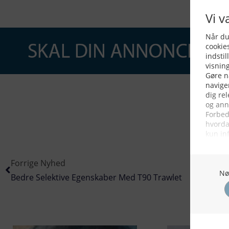
Forrige Nyhed
Bedre Selektive Egenskaber Med T90 Trawlet