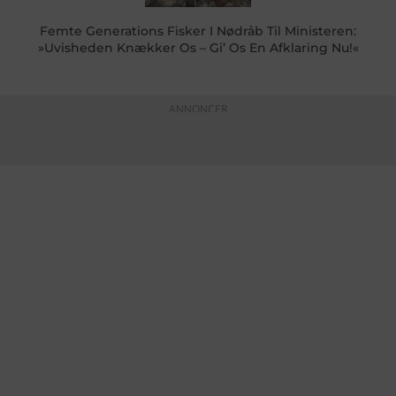
Femte Generations Fisker I Nødråb Til Ministeren:
»Uvisheden Knækker Os – Gi’ Os En Afklaring Nu!«
ANNONCER
KONTAKTINFO
+45 60 22 09 46
info@fiskerforum.dk
Otto Pedersvej 1
6960 Hvide Sande
Danmark