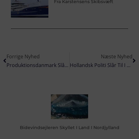
Fra Karstensens Skibsvæft
Forrige Nyhed
Næste Nyhed
Produktionsdanmark Slår Igen : Storstrejke På Vej
Hollandsk Politi Slår Til I Kæmpe Aktion På Fiskeskibe Og Fiskeauktioner
Bidevindsejleren Skyllet I Land I Nordjylland