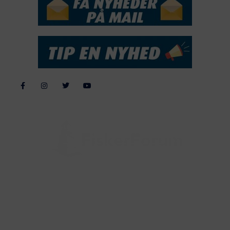
Alle billeder, tekster og data på FiskerForum er beskyttet af dansk
lov om ophavsret. Alle rettigheder tilhører eller varetages af
FiskerForum.dk på vegne af de tilknyttede fotografer. Det er ikke
tilladt at kopiere eller bruge tekster, data eller billeder fra
FiskerForum uden tilladelse. © 20026 -