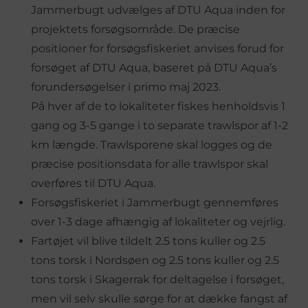
Jammerbugt udvælges af DTU Aqua inden for
projektets forsøgsområde. De præcise
positioner for forsøgsfiskeriet anvises forud for
forsøget af DTU Aqua, baseret på DTU Aqua’s
forundersøgelser i primo maj 2023.
På hver af de to lokaliteter fiskes henholdsvis 1
gang og 3-5 gange i to separate trawlspor af 1-2
km længde. Trawlsporene skal logges og de
præcise positionsdata for alle trawlspor skal
overføres til DTU Aqua.
Forsøgsfiskeriet i Jammerbugt gennemføres
over 1-3 dage afhængig af lokaliteter og vejrlig.
Fartøjet vil blive tildelt 2.5 tons kuller og 2.5
tons torsk i Nordsøen og 2.5 tons kuller og 2.5
tons torsk i Skagerrak for deltagelse i forsøget,
men vil selv skulle sørge for at dække fangst af