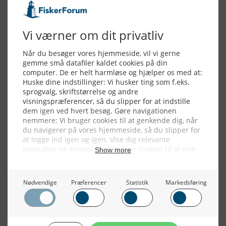
Alle billeder, tekster og data på FiskerForum er beskyttet af dansk
lov om ophavsret. Alle rettigheder tilhører eller varetages af
FiskerForum.dk på vegne af de tilknyttede fotografer. Det er ikke
tilladt at kopiere eller bruge tekster, data eller billeder fra
FiskerForum uden tilladelse. © 20026 -
Webdesign by
ApolloMedia