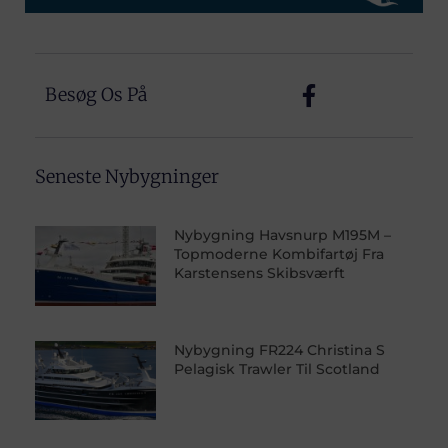
Besøg Os På
Seneste Nybygninger
Nybygning Havsnurp M195M –
Topmoderne Kombifartøj Fra
Karstensens Skibsværft
Nybygning FR224 Christina S
Pelagisk Trawler Til Scotland