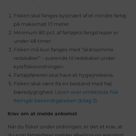
Fisken skal fanges kystnært af et mindre fartøj
på maksimalt 17 meter.
Minimum 80 pct. af fartøjets fangstrejser er
under 48 timer.
Fisken må kun fanges med ”skånsomme
redskaber” – svarende til redskaber under
kystfiskerordningen.
Fartøjsføreren skal have et hygiejnebevis.
Fisken skal være fra en bestand med høj
bæredygtighed.
Listen over omfattede fisk
fremgår bekendtgørelsen (bilag 2).
Krav om at melde ankomst
Når du fisker under ordningen, er det et krav, at
du som fartøjsfører melder afsejling og ankomst.