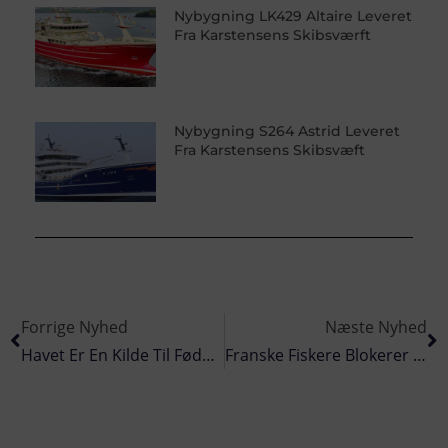
Nybygning LK429 Altaire Leveret
Fra Karstensens Skibsværft
Nybygning S264 Astrid Leveret
Fra Karstensens Skibsvæft
Forrige Nyhed
Næste Nyhed
Havet Er En Kilde Til Fødevare, Et Helt Unikt Økosystem, Men Stadig Også Et Stort Mysterium
Franske Fiskere Blokerer Godstrafikken Over Kanalen