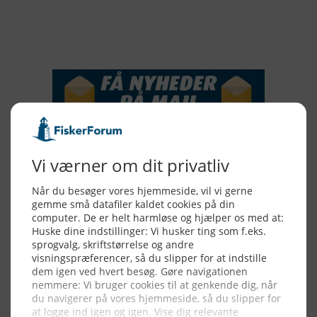
NYHEDSSERVICE
Alle billeder, tekster og data på FiskerForum er beskyttet af dansk