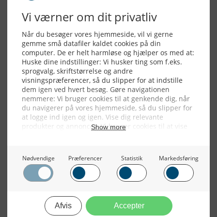
Alle billeder, tekster og data på FiskerForum er beskyttet af dansk
lov om ophavsret. Alle rettigheder tilhører eller varetages af
FiskerForum.dk på vegne af de tilknyttede fotografer. Det er ikke
tilladt at kopiere eller bruge tekster, data eller billeder fra
FiskerForum uden tilladelse. © 20026 -
Webdesign by
ApolloMedia
Handelsbetingelser
Cookie & Privatlivspolitik