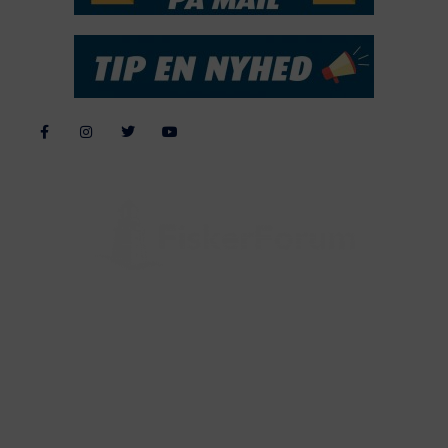
Alle billeder, tekster og data på FiskerForum er beskyttet af dansk
lov om ophavsret. Alle rettigheder tilhører eller varetages af
FiskerForum.dk på vegne af de tilknyttede fotografer. Det er ikke
tilladt at kopiere eller bruge tekster, data eller billeder fra
FiskerForum uden tilladelse. © 20026 -
Webdesign by
ApolloMedia