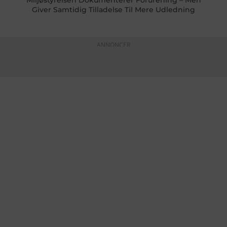
Miljøstyrelsen Dokumenterer Forurening – Men
Giver Samtidig Tilladelse Til Mere Udledning
ANNONCER
KONTAKTINFO
+45 60 22 09 46
info@fiskerforum.dk
Otto Pedersvej 1
6960 Hvide Sande
Danmark
NYHEDER
SERVICE