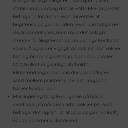
mange smådyr. Ålegræs trives godt på en
stabil sandbund, og det vil BARREEF-projektet
bidrage til, fordi stenrevet forventes at
begrænse bølgerne. Uden revet kan bølgerne
skylle sandet væk, men med det anlagte
stenrev får ålegræsset bedre betingelser for at
vokse. Ålegræs er vigtigt, da det, når det vokser
tæt og breder sig i et stabilt område, binder
CO2, hvilket er gavnligt i forhold til
klimaændringer. Der kan desuden aflejres
sand mellem planterne, hvilket langsomt
hæver havbunden.
Muslinger og tang lever gerne på hårde
overflader, så når disse arter vokser på revet,
bidrager det også til at afbøde bølgernes kraft,
når de kommer rullende ind.