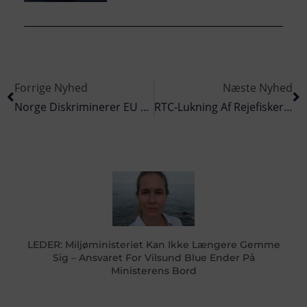
Forrige Nyhed
Næste Nyhed
Norge Diskriminerer EU Fiskere I Torske-Krigen Omkring Svalbard
RTC-Lukning Af Rejefiskeriet I Svensk Område I Skagerrak
LEDER: Miljøministeriet Kan Ikke Længere Gemme
Sig – Ansvaret For Vilsund Blue Ender På
Ministerens Bord