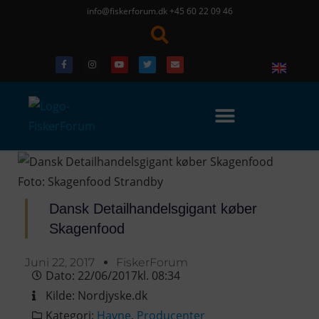
info@fiskerforum.dk
+45 60 22 09 46
Dansk Detailhandelsgigant køber
Skagenfood
Juni 22, 2017
FiskerForum
Dato:
22/06/2017
kl.
08:34
Kilde:
Nordjyske.dk
Kategori:
Havne
,
Producenter