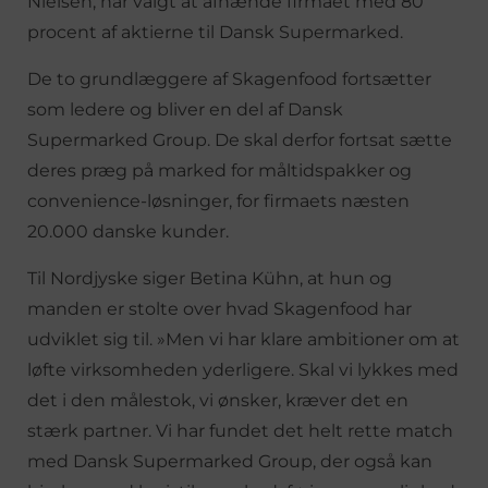
Nielsen, har valgt at afhænde firmaet med 80
procent af aktierne til Dansk Supermarked.
De to grundlæggere af Skagenfood fortsætter
som ledere og bliver en del af Dansk
Supermarked Group. De skal derfor fortsat sætte
deres præg på marked for måltidspakker og
convenience-løsninger, for firmaets næsten
20.000 danske kunder.
Til Nordjyske siger Betina Kühn, at hun og
manden er stolte over hvad Skagenfood har
udviklet sig til. »Men vi har klare ambitioner om at
løfte virksomheden yderligere. Skal vi lykkes med
det i den målestok, vi ønsker, kræver det en
stærk partner. Vi har fundet det helt rette match
med Dansk Supermarked Group, der også kan