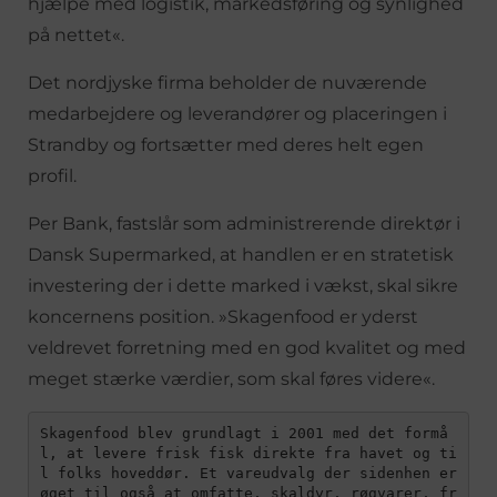
hjælpe med logistik, markedsføring og synlighed
på nettet«.
Det nordjyske firma beholder de nuværende
medarbejdere og leverandører og placeringen i
Strandby og fortsætter med deres helt egen
profil.
Per Bank, fastslår som administrerende direktør i
Dansk Supermarked, at handlen er en stratetisk
investering der i dette marked i vækst, skal sikre
koncernens position. »Skagenfood er yderst
veldrevet forretning med en god kvalitet og med
meget stærke værdier, som skal føres videre«.
Skagenfood blev grundlagt i 2001 med det formå
l, at levere frisk fisk direkte fra havet og ti
l folks hoveddør. Et vareudvalg der sidenhen er 
øget til også at omfatte, skaldyr, røgvarer, fr