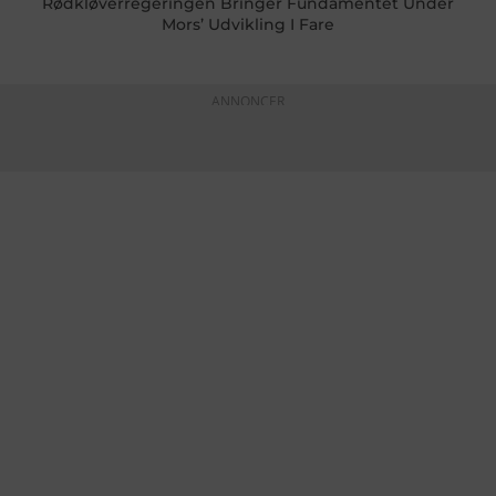
Rødkløverregeringen Bringer Fundamentet Under
Mors’ Udvikling I Fare
ANNONCER
KONTAKTINFO
+45 60 22 09 46
info@fiskerforum.dk
Otto Pedersvej 1
6960 Hvide Sande
Danmark
NYHEDER
SERVICE