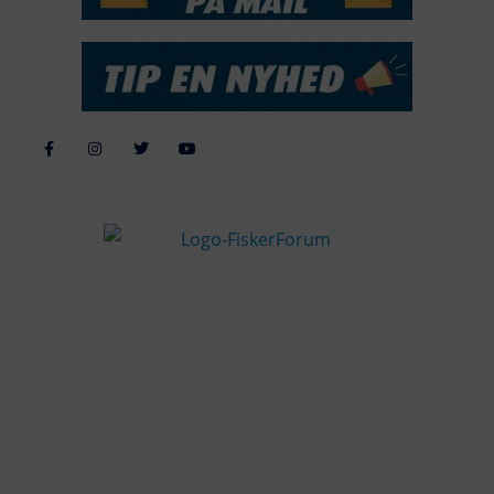
Alle billeder, tekster og data på FiskerForum er beskyttet af dansk
lov om ophavsret. Alle rettigheder tilhører eller varetages af
FiskerForum.dk på vegne af de tilknyttede fotografer. Det er ikke
tilladt at kopiere eller bruge tekster, data eller billeder fra
FiskerForum uden tilladelse. © 20026 -
Webdesign by
ApolloMedia
Handelsbetingelser
Cookie & Privatlivspolitik