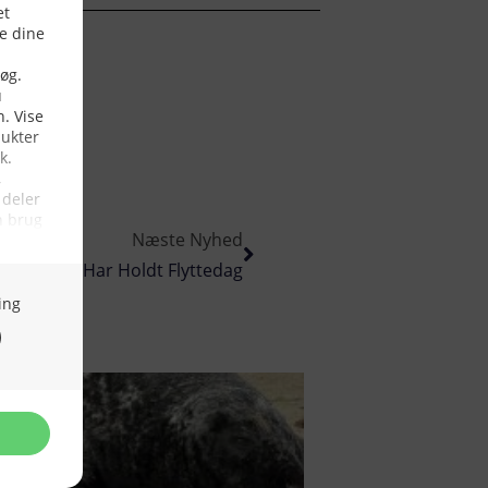
Næste Nyhed
udsigter Har Holdt Flyttedag