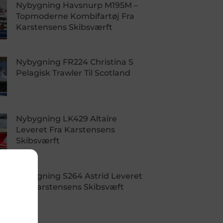
Nybygning Havsnurp M195M –
Topmoderne Kombifartøj Fra
Karstensens Skibsværft
Nybygning FR224 Christina S
Pelagisk Trawler Til Scotland
Nybygning LK429 Altaire
Leveret Fra Karstensens
Skibsværft
Nybygning S264 Astrid Leveret
Fra Karstensens Skibsvæft