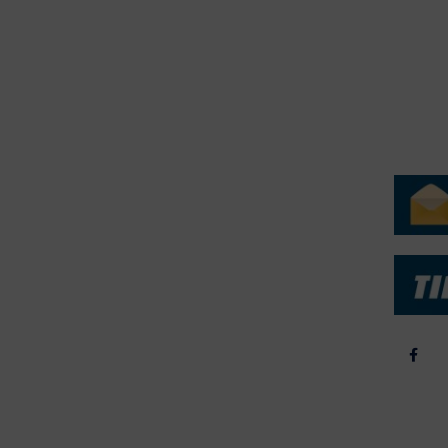
erForum er beskyttet af dansk lov om ophavsret. Alle rettigheder
.dk på vegne af de tilknyttede fotografer. Det er ikke tilladt at
r billeder fra FiskerForum uden tilladelse. © 20026 -
H
ERVICE
NYHEDSARKIV
NYHE
rtøjer - Skibsdatabase
2026
b & Salg
2025
yrebørs
2024
iepriser
2023
skepriser
2022
kta om Fisk
2022
dieinformation
2021
2020
2019
2018