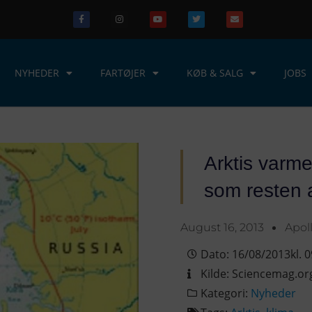
NYHEDER
FARTØJER
KØB & SALG
JOBS
Arktis varme
som resten 
August 16, 2013
Apol
Dato:
16/08/2013
kl.
0
Kilde:
Sciencemag.or
Kategori:
Nyheder