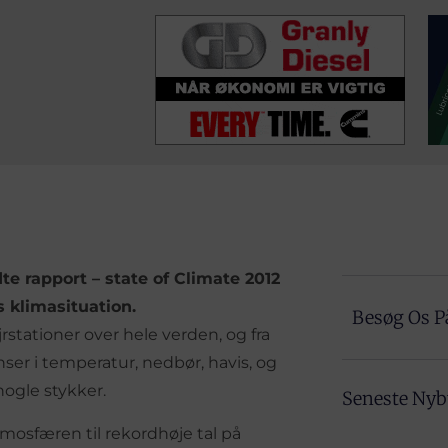
te rapport – state of Climate 2012
s klimasituation.
Besøg Os P
jrstationer over hele verden, og fra
nser i temperatur, nedbør, havis, og
nogle stykker.
Seneste Ny
mosfæren til rekordhøje tal på