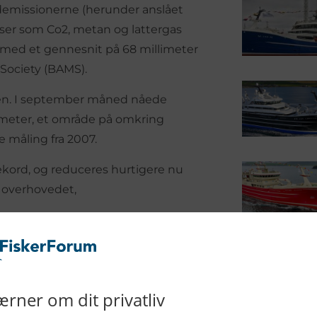
idemissionerne (herunder anslået
asser som Co2, metan og lattergas
 med et gennesnit på 68 millimeter
 Society (BAMS).
rden. I september måned nåede
lometer, et område på omkring
e måling fra 2007.
ekord, og reduceres hurtigere nu
r overhovedet,
2