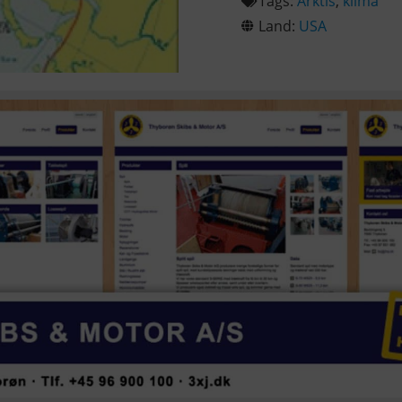
Tags:
Arktis
,
klima
Land:
USA