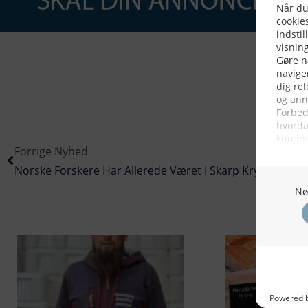
Forrige Nyhed
Norske Forskere Har Allerede Været I Skarp Krydsild Om