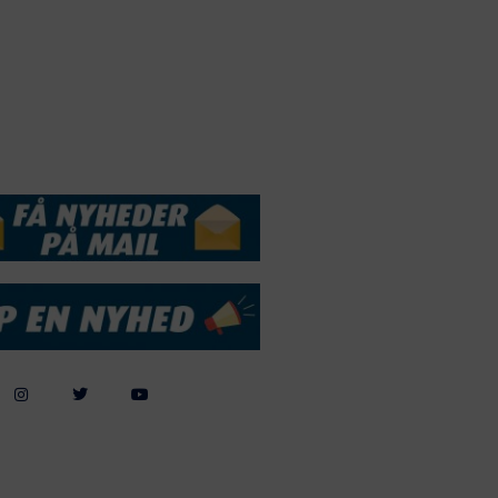
Webdesign by
ApolloMedia
andelsbetingelser
Cookie & Privatlivspolitik
DSSERVICE