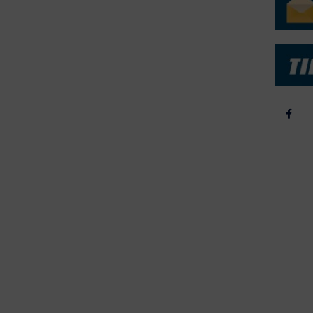
b & Salg
2025
yrebørs
2024
iepriser
2023
skepriser
2022
kta om Fisk
2022
dieinformation
2021
2020
2019
2018
2017
2016
2015