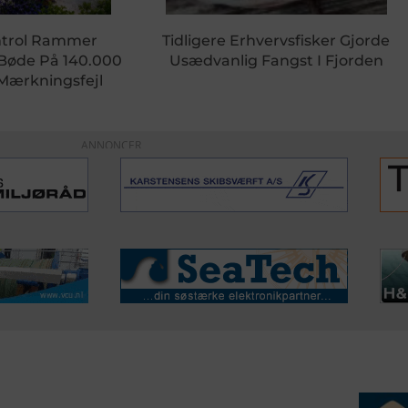
ntrol Rammer
Tidligere Erhvervsfisker Gjorde
 Bøde På 140.000
Usædvanlig Fangst I Fjorden
 Mærkningsfejl
ANNONCER
ERVICE
NYHEDSARKIV
NYHE
rtøjer - Skibsdatabase
2026