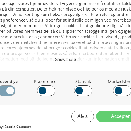
 Makrelkvoten
DMI`s Farvands