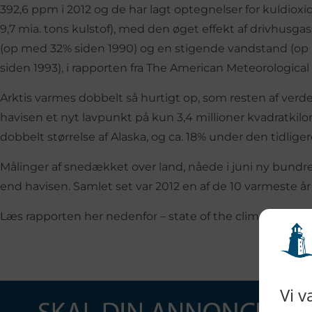
392,6 ppm i 2012 og de har lagt optegnelser for kuldiox
9,7 mia. tons kulstof), med den øget effekt af drivhusg
(op med 32% siden 1990) og en stigende vandstand (op
siden 1993), i rapporten fra The American Meteorological
Arktis varmes dobbelt så hurtigt op, som resten af ve
havisen et nyt lavpunkt på kun 3,4 millioner kvadratki
dobbelt størrelse af Alaska, og ca. 18% under den tidliger
Målinger af snedækket over land, nåede i juni ny bundr
end havisen. Samlet set var 2012 en af de 10 varmeste å
Læs rapporten her nedenfor – state of the climate in 201