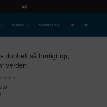
SERVICE
SERVICELINKS
s dobbelt så hurtigt op,
af verden
loadmin
9:39
g