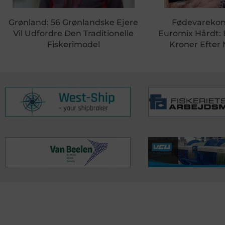
Grønland: 56 Grønlandske Ejere
Fødevareko
Vil Udfordre Den Traditionelle
Euromix Hårdt:
Fiskerimodel
Kroner Efter
KONTAKTINFO
NYHEDER
S
Seneste Nyheder
Fa
+45 60 22 09 46