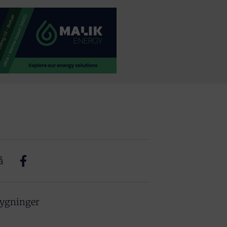
å
bygninger