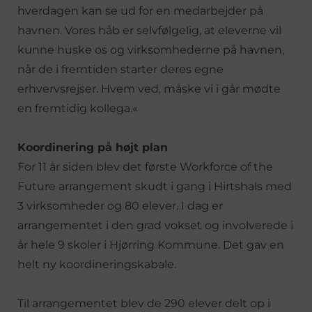
hverdagen kan se ud for en medarbejder på
havnen. Vores håb er selvfølgelig, at eleverne vil
kunne huske os og virksomhederne på havnen,
når de i fremtiden starter deres egne
erhvervsrejser. Hvem ved, måske vi i går mødte
en fremtidig kollega.«
Koordinering på højt plan
For 11 år siden blev det første Workforce of the
Future arrangement skudt i gang i Hirtshals med
3 virksomheder og 80 elever. I dag er
arrangementet i den grad vokset og involverede i
år hele 9 skoler i Hjørring Kommune. Det gav en
helt ny koordineringskabale.
Til arrangementet blev de 290 elever delt op i