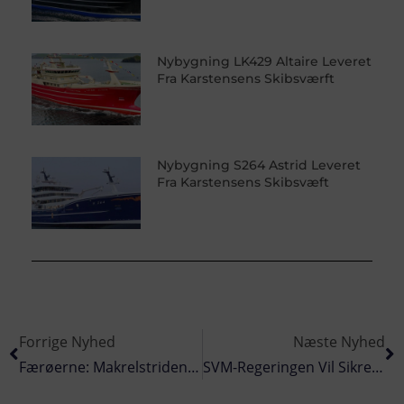
Nybygning LK429 Altaire Leveret
Fra Karstensens Skibsværft
Nybygning S264 Astrid Leveret
Fra Karstensens Skibsvæft
Forrige Nyhed
Næste Nyhed
Færøerne: Makrelstriden Fortsætter – Men Fiskeriet Giver Store Fangster
SVM-Regeringen Vil Sikre Klarhed For Virksomhederne Og Ro Om Emballagepriserne