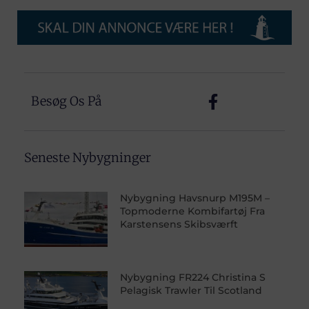
Besøg Os På
Seneste Nybygninger
Nybygning Havsnurp M195M –
Topmoderne Kombifartøj Fra
Karstensens Skibsværft
Nybygning FR224 Christina S
Pelagisk Trawler Til Scotland