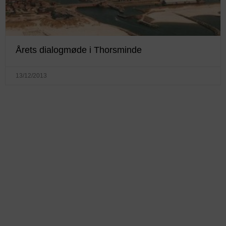
Årets dialogmøde i Thorsminde
13/12/2013
KONTAKTINFO
+45 60 22 09 46
info@fiskerforum.dk
Otto Pedersvej 1
6960 Hvide Sande
Danmark