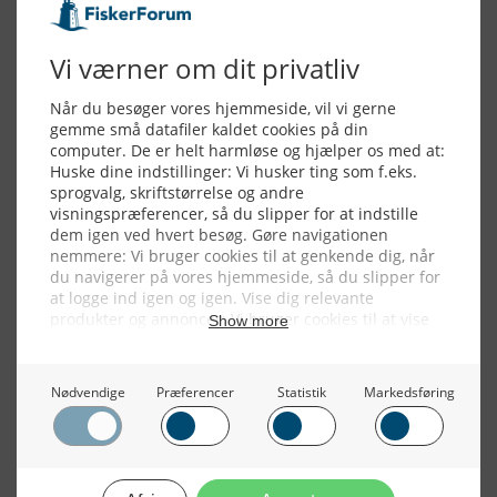
Alle billeder, tekster og data på FiskerForum er beskyttet af dansk
lov om ophavsret. Alle rettigheder tilhører eller varetages af
FiskerForum.dk på vegne af de tilknyttede fotografer. Det er ikke
tilladt at kopiere eller bruge tekster, data eller billeder fra
FiskerForum uden tilladelse. © 20026 -
Webdesign by
ApolloMedia