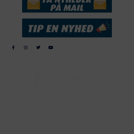
Alle billeder, tekster og data på FiskerForum er beskyttet af dansk
lov om ophavsret. Alle rettigheder tilhører eller varetages af
FiskerForum.dk på vegne af de tilknyttede fotografer. Det er ikke
tilladt at kopiere eller bruge tekster, data eller billeder fra
FiskerForum uden tilladelse. © 20026 -