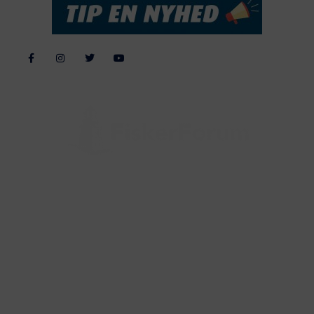
Alle billeder, tekster og data på FiskerForum er beskyttet af dansk
lov om ophavsret. Alle rettigheder tilhører eller varetages af
FiskerForum.dk på vegne af de tilknyttede fotografer. Det er ikke
tilladt at kopiere eller bruge tekster, data eller billeder fra
FiskerForum uden tilladelse. © 20026 -
Webdesign by
ApolloMedia
Handelsbetingelser
Cookie & Privatlivspolitik