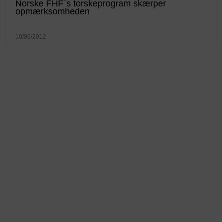
Norske FHF`s torskeprogram skærper
opmærksomheden
10/06/2012
KONTAKTINFO
+45 60 22 09 46
info@fiskerforum.dk
Otto Pedersvej 1
6960 Hvide Sande
Danmark
NYHEDER
SERVICE
Seneste Nyheder
Fartøjer - Skibsdatabase
Nordiske Nyheder
Køb & Salg