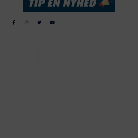
Alle billeder, tekster og data på FiskerForum er beskyttet af dansk
lov om ophavsret. Alle rettigheder tilhører eller varetages af
FiskerForum.dk på vegne af de tilknyttede fotografer. Det er ikke
tilladt at kopiere eller bruge tekster, data eller billeder fra
FiskerForum uden tilladelse. © 20026 -
Webdesign by
ApolloMedia
Handelsbetingelser
Cookie & Privatlivspolitik