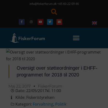
info@fiskerforum.dk
+45 60 22 09 46
Oversigt over støtteordninger i EHFF-
programmet for 2018 til 2020
Maj 22, 2017
FiskerForum
Dato:
22/05/2017
kl.
11:00
Kilde:
Fiskeristyrelsen
Kategori:
Forvaltning
,
Politik