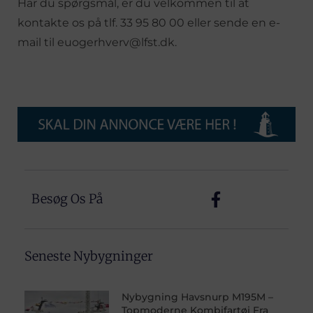
Har du spørgsmål, er du velkommen til at
kontakte os på tlf. 33 95 80 00 eller sende en e-
mail til euogerhverv@lfst.dk.
Besøg Os På
Seneste Nybygninger
Nybygning Havsnurp M195M –
Topmoderne Kombifartøj Fra