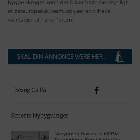
bygge skroget, men det bliver højst sandsynligt
et østeuropæisk værft, oplyser en tilfreds
værftsejer til FiskerForum.
Besøg Os På
Seneste Nybygninger
Nybygning Havsnurp M195M –
Topmoderne Kombifartøj Fra