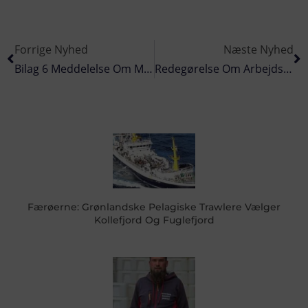
Forrige Nyhed
Næste Nyhed
Bilag 6 Meddelelse Om Midlertidig Lukning Af Område I Skagerrak
Redegørelse Om Arbejdsulykke Med Krabbeknuser Den 11. Januar 2014
Færøerne: Grønlandske Pelagiske Trawlere Vælger
Kollefjord Og Fuglefjord