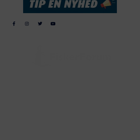
Alle billeder, tekster og data på FiskerForum er beskyttet af dansk
lov om ophavsret. Alle rettigheder tilhører eller varetages af
FiskerForum.dk på vegne af de tilknyttede fotografer. Det er ikke
tilladt at kopiere eller bruge tekster, data eller billeder fra
FiskerForum uden tilladelse. © 20026 -
Webdesign by
ApolloMedia
Handelsbetingelser
Cookie & Privatlivspolitik