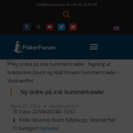
info@fiskerforum.dk
+45 60 22 09 46
Ny ordre på irsk hummertrawler
April 22, 2014
Apolloadmin
Dato:
22/04/2014
kl.
15:57
Kilde:
Mooney Boats Killybergs
,
Vestværftet
Kategori:
Nyheder