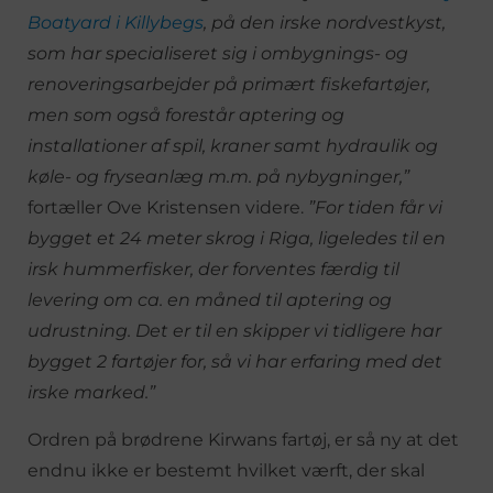
Boatyard i Killybegs
, på den irske nordvestkyst,
som har specialiseret sig i ombygnings- og
renoveringsarbejder på primært fiskefartøjer,
men som også forestår aptering og
installationer af spil, kraner samt hydraulik og
køle- og fryseanlæg m.m. på nybygninger,”
fortæller Ove Kristensen videre.
”For tiden får vi
bygget et 24 meter skrog i Riga, ligeledes til en
irsk hummerfisker, der forventes færdig til
levering om ca. en måned til aptering og
udrustning. Det er til en skipper vi tidligere har
bygget 2 fartøjer for, så vi har erfaring med det
irske marked.”
Ordren på brødrene Kirwans fartøj, er så ny at det
endnu ikke er bestemt hvilket værft, der skal