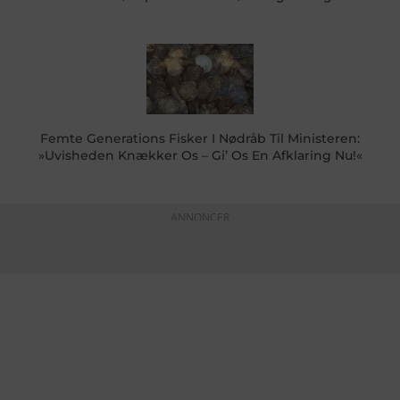
Femte Generations Fisker I Nødråb Til Ministeren:
»Uvisheden Knækker Os – Gi’ Os En Afklaring Nu!«
ANNONCER
KONTAKTINFO
+45 60 22 09 46
info@fiskerforum.dk