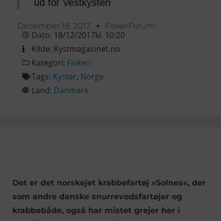
ud for Vestkysten
December 18, 2017
FiskerForum
Dato:
18/12/2017
kl.
10:20
Kilde:
Kystmagasinet.no
Kategori:
Fiskeri
Tags:
Kyster
,
Norge
Land:
Danmark
Det er det norskejet krabbefartøj »Solnes«, der
som andre danske snurrevodsfartøjer og
krabbebåde, også har mistet grejer her i