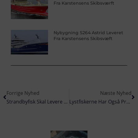
Fra Karstensens Skibsværft
Nybygning S264 Astrid Leveret
Fra Karstensens Skibsvæft
Forrige Nyhed
Næste Nyhed
Strandbyfisk Skal Levere Fisk Til Hotel Scandic
Lystfiskerne Har Også Problemer Med De Sultne Sæler