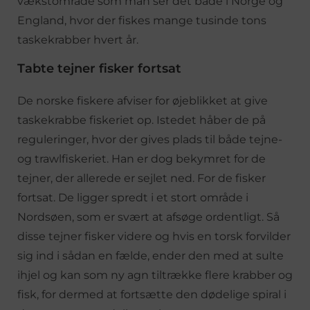
vækstområde som man ser det både i Norge og
England, hvor der fiskes mange tusinde tons
taskekrabber hvert år.
Tabte tejner fisker fortsat
De norske fiskere afviser for øjeblikket at give
taskekrabbe fiskeriet op. Istedet håber de på
reguleringer, hvor der gives plads til både tejne-
og trawlfiskeriet. Han er dog bekymret for de
tejner, der allerede er sejlet ned. For de fisker
fortsat. De ligger spredt i et stort område i
Nordsøen, som er svært at afsøge ordentligt. Så
disse tejner fisker videre og hvis en torsk forvilder
sig ind i sådan en fælde, ender den med at sulte
ihjel og kan som ny agn tiltrække flere krabber og
fisk, for dermed at fortsætte den dødelige spiral i