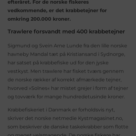
efteråret. For de norske fiskeres
vedkommende, er det krabbetejner for
omkring 200.000 kroner.
Trawlere forsvandt med 400 krabbetejner
Sigmund og Svein Arne Lunde fra den lille norske
havneby Mandal tæt på Kristiansand i Sydnorge,
har satset på krabbefiske ud for den jyske
vestkyst. Men trawlere har fisket tværs gennem
de norske rækker af korrekt afmærkede tejner,
hvorved »Solnes« har mistet grejer i form af tejner
og tovværk for mange hundredetusinde kroner.
Krabbefiskeriet i Danmark er forholdsvis nyt,
skriver det norske netmedie Kystmagasinet.no,
som beskriver de danske taskekrabber som flotte
og meget velsmagende. De norske fiskere har