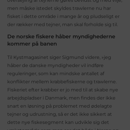
oversejling af tejnerne gøres bevidst og med vilje,
men måske istedet skyldes trawlerne nu har
fisket i dette område i mange år og pludseligt er
der rækker med tejner, man skal forholde sig til.
De norske fiskere håber myndighederne
kommer på banen
Til Kystmagasinet siger Sigmund videre, »jeg
håber de danske myndigheder vil indføre
reguleringer, som kan mindske antallet af
konflikter mellem krabbefiskerne og trawlerne.
Fiskeriet efter krabber er jo med til at skabe nye
arbejdspladser i Danmark, men findes der ikke
snart en løsning på problemet med ødelagte
tejner og udrustning, så er det ikke sikkert at
dette nye fiskesegment kan udvikle sig det