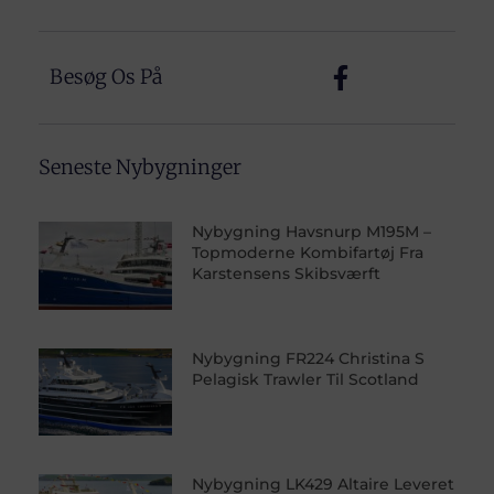
Besøg Os På
Seneste Nybygninger
Nybygning Havsnurp M195M –
Topmoderne Kombifartøj Fra
Karstensens Skibsværft
Nybygning FR224 Christina S
Pelagisk Trawler Til Scotland
Nybygning LK429 Altaire Leveret