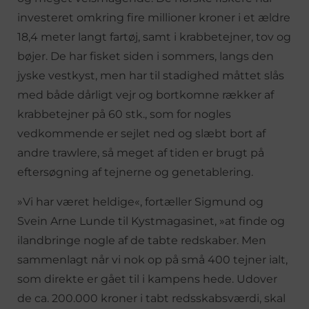
investeret omkring fire millioner kroner i et ældre
18,4 meter langt fartøj, samt i krabbetejner, tov og
bøjer. De har fisket siden i sommers, langs den
jyske vestkyst, men har til stadighed måttet slås
med både dårligt vejr og bortkomne rækker af
krabbetejner på 60 stk., som for nogles
vedkommende er sejlet ned og slæbt bort af
andre trawlere, så meget af tiden er brugt på
eftersøgning af tejnerne og genetablering.
»Vi har været heldige«, fortæller Sigmund og
Svein Arne Lunde til Kystmagasinet, »at finde og
ilandbringe nogle af de tabte redskaber. Men
sammenlagt når vi nok op på små 400 tejner ialt,
som direkte er gået til i kampens hede. Udover
de ca. 200.000 kroner i tabt redsskabsværdi, skal