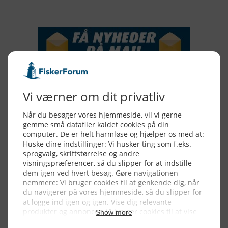
NYHEDSSERVICE
Alle billeder, tekster og data på FiskerForum er beskyttet af dansk
lov om ophavsret. Alle rettigheder tilhører eller varetages af
FiskerForum.dk på vegne af de tilknyttede fotografer. Det er ikke