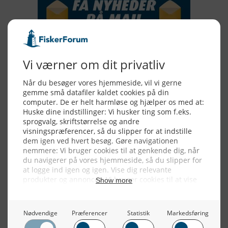
Alle billeder, tekster og data på FiskerForum er beskyttet af dansk
lov om ophavsret. Alle rettigheder tilhører eller varetages af
FiskerForum.dk på vegne af de tilknyttede fotografer. Det er ikke
tilladt at kopiere eller bruge tekster, data eller billeder fra
FiskerForum uden tilladelse. © 20026 -