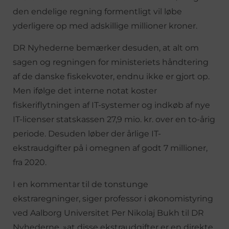
den endelige regning formentligt vil løbe
yderligere op med adskillige millioner kroner.
DR Nyhederne bemærker desuden, at alt om
sagen og regningen for ministeriets håndtering
af de danske fiskekvoter, endnu ikke er gjort op.
Men ifølge det interne notat koster
fiskeriflytningen af IT-systemer og indkøb af nye
IT-licenser statskassen 27,9 mio. kr. over en to-årig
periode. Desuden løber der årlige IT-
ekstraudgifter på i omegnen af godt 7 millioner,
fra 2020.
I en kommentar til de tonstunge
ekstraregninger, siger professor i økonomistyring
ved Aalborg Universitet Per Nikolaj Bukh til DR
Nyhederne, »at disse ekstraudgifter er en direkte