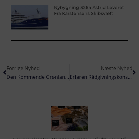
Nybygning S264 Astrid Leveret
Fra Karstensens Skibsvæft
Forrige Nyhed
Næste Nyhed
Den Kommende Grønlandske Fiskerilov Under Massivt Pres
Erfaren Rådgivningskonsulent Bringer Dig Altid Sikkert I Mål