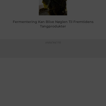
Fermentering Kan Blive Nøglen Til Fremtidens
Tangprodukter
ANNONCER
KONTAKTINFO
+45 60 22 09 46
info@fiskerforum.dk
Otto Pedersvej 1
6960 Hvide Sande