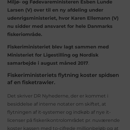
Miljø- og Fødevareministeren Esben Lunde
Larsen (V) over til en ny afdeling under
udenrigsministeriet, hvor Karen Ellemann (V)
nu sidder med ansvaret for hele Danmarks
fiskeriområde.
Fiskeriministeriet blev lagt sammen med
Ministeriet for Ligestilling og Nordisk
samarbejde i august måned 2017
.
Fiskeriministeriets flytning koster spidsen
af en fisketrawler.
Det skriver DR Nyhederne, der er kommet i
besiddelse af interne notater om skiftet, at
flytningen af it-systemer og indkøb af nye it-
licenser på fiskerikontrolområdet pr. nuværende
koster kassen med to-cifrede millionbeløb og at