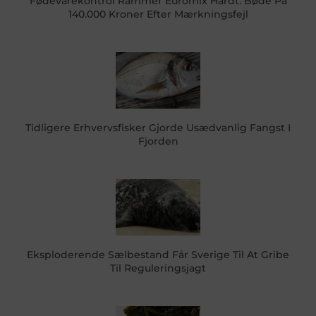
Fødevarekontrol Rammer Euromix Hårdt: Bøde På
140.000 Kroner Efter Mærkningsfejl
Tidligere Erhvervsfisker Gjorde Usædvanlig Fangst I
Fjorden
Eksploderende Sælbestand Får Sverige Til At Gribe
Til Reguleringsjagt