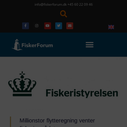
info@fiskerforum.dk
+45 60 22 09 46
Millionstor flytteregning venter