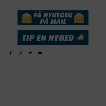
NYHEDSSERVICE
Alle billeder, tekster og data på FiskerForum er beskyttet af dansk
lov om ophavsret. Alle rettigheder tilhører eller varetages af
FiskerForum.dk på vegne af de tilknyttede fotografer. Det er ikke