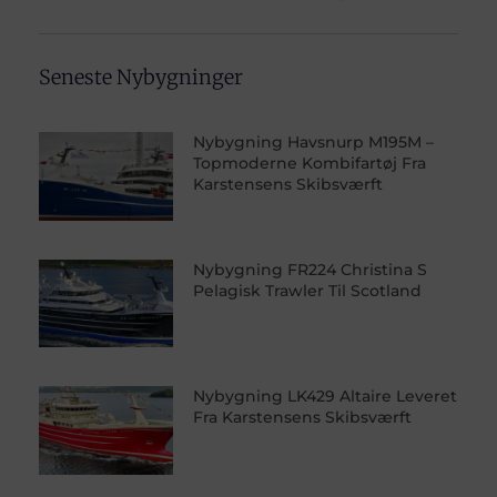
Seneste Nybygninger
Nybygning Havsnurp M195M –
Topmoderne Kombifartøj Fra
Karstensens Skibsværft
Nybygning FR224 Christina S
Pelagisk Trawler Til Scotland
Nybygning LK429 Altaire Leveret
Fra Karstensens Skibsværft