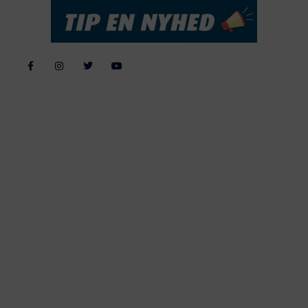
Alle billeder, tekster og data på FiskerForum er beskyttet af dansk
lov om ophavsret. Alle rettigheder tilhører eller varetages af
FiskerForum.dk på vegne af de tilknyttede fotografer. Det er ikke
tilladt at kopiere eller bruge tekster, data eller billeder fra
FiskerForum uden tilladelse. © 20026 -
Webdesign by
ApolloMedia
Handelsbetingelser
Cookie & Privatlivspolitik