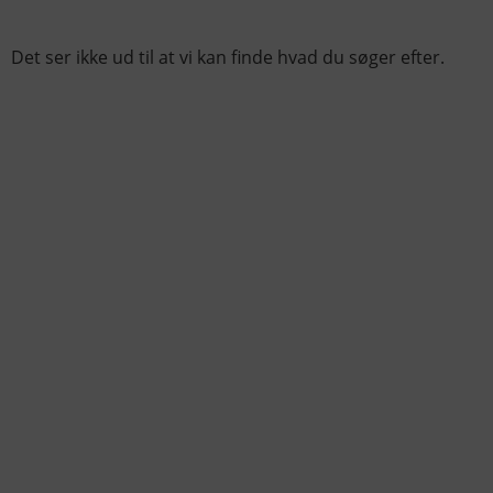
Det ser ikke ud til at vi kan finde hvad du søger efter.
KONTAKTINFO
+45 60 22 09 46
info@fiskerforum.dk
Otto Pedersvej 1
6960 Hvide Sande
Danmark
NYHEDER
SERVICE
Seneste Nyheder
Fartøjer - Skibsdatabase