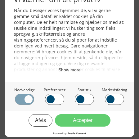
Alle billeder, tekster og data på FiskerForum er beskyttet af dansk
lov om ophavsret. Alle rettigheder tilhører eller varetages af
FiskerForum.dk på vegne af de tilknyttede fotografer. Det er ikke
tilladt at kopiere eller bruge tekster, data eller billeder fra
FiskerForum uden tilladelse. © 20026 -
Webdesign by
ApolloMedia
Handelsbetingelser
Cookie & Privatlivspolitik