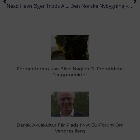
Nexø Havn Øger Trods Alle Odds, Fiske-Omsætningen På Havnen
Den Norske Nybygning »Hardhaus« Med Innovativ Energiløsning
Fermentering Kan Blive Nøglen Til Fremtidens
Tangprodukter
Dansk Akvakultur Får Plads I Nyt EU-Forum Om
Vandresiliens