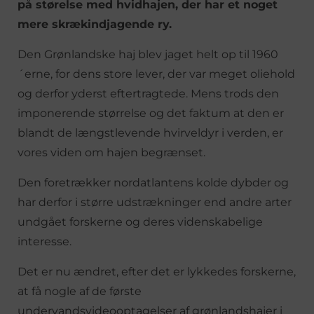
på størelse med hvidhajen, der har et noget
mere skrækindjagende ry.
Den Grønlandske haj blev jaget helt op til 1960
´erne, for dens store lever, der var meget oliehold
og derfor yderst eftertragtede. Mens trods den
imponerende størrelse og det faktum at den er
blandt de længstlevende hvirveldyr i verden, er
vores viden om hajen begrænset.
Den foretrækker nordatlantens kolde dybder og
har derfor i større udstrækninger end andre arter
undgået forskerne og deres videnskabelige
interesse.
Det er nu ændret, efter det er lykkedes forskerne,
at få nogle af de første
undervandsvideooptagelser af grønlandshajer i