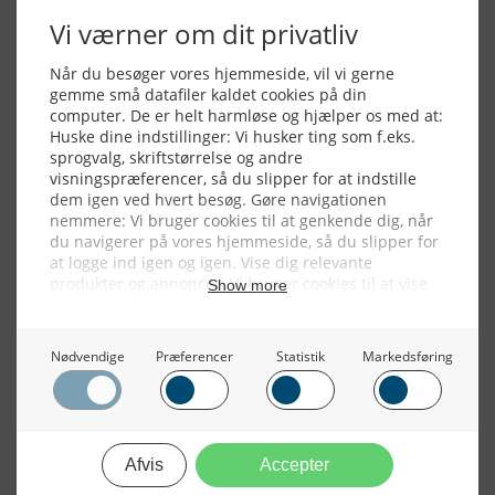
Alle billeder, tekster og data på FiskerForum er beskyttet af dansk
lov om ophavsret. Alle rettigheder tilhører eller varetages af
FiskerForum.dk på vegne af de tilknyttede fotografer. Det er ikke
tilladt at kopiere eller bruge tekster, data eller billeder fra
FiskerForum uden tilladelse. © 20026 -
Webdesign by
ApolloMedia
Handelsbetingelser
Cookie & Privatlivspolitik