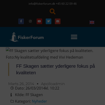
info@fiskerforum.dk
+45 60 22 09 46
FF Skagen sætter yderligere fokus på
kvaliteten
Marts 26, 2014
Apolloadmin
Dato:
26/03/2014
kl.
10:22
Kilde:
FF Skagen
Kategori:
Nyheder