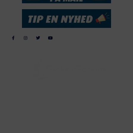
Alle billeder, tekster og data på FiskerForum er beskyttet af dansk
lov om ophavsret. Alle rettigheder tilhører eller varetages af
FiskerForum.dk på vegne af de tilknyttede fotografer. Det er ikke
tilladt at kopiere eller bruge tekster, data eller billeder fra
FiskerForum uden tilladelse. © 20026 -
Webdesign by
ApolloMedia