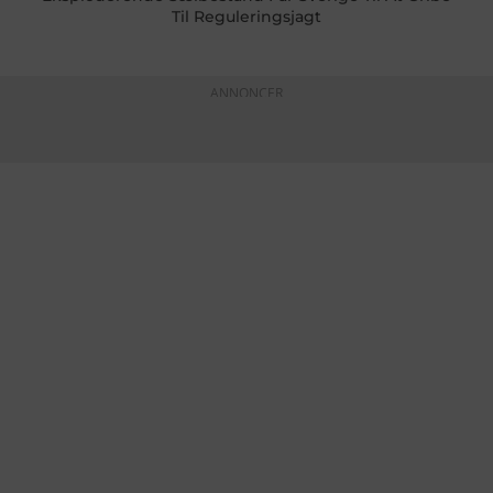
Til Reguleringsjagt
ANNONCER
KONTAKTINFO
+45 60 22 09 46
info@fiskerforum.dk
Otto Pedersvej 1
6960 Hvide Sande
Danmark
NYHEDER
SERVICE