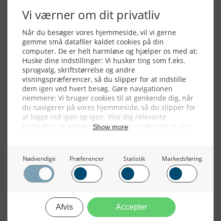
Alle billeder, tekster og data på FiskerForum er beskyttet af dansk
lov om ophavsret. Alle rettigheder tilhører eller varetages af
FiskerForum.dk på vegne af de tilknyttede fotografer. Det er ikke
tilladt at kopiere eller bruge tekster, data eller billeder fra
FiskerForum uden tilladelse. © 20026 -
Webdesign by
ApolloMedia
Handelsbetingelser
Cookie & Privatlivspolitik