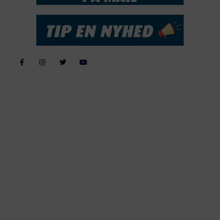
Alle billeder, tekster og data på FiskerForum er beskyttet af dansk
lov om ophavsret. Alle rettigheder tilhører eller varetages af
FiskerForum.dk på vegne af de tilknyttede fotografer. Det er ikke
tilladt at kopiere eller bruge tekster, data eller billeder fra
FiskerForum uden tilladelse. © 20026 -
Webdesign by
ApolloMedia