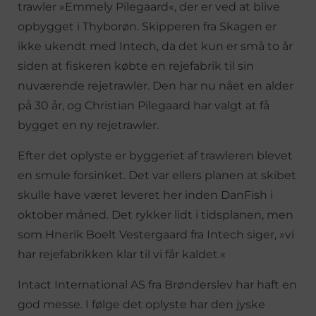
trawler »Emmely Pilegaard«, der er ved at blive
opbygget i Thyborøn. Skipperen fra Skagen er
ikke ukendt med Intech, da det kun er små to år
siden at fiskeren købte en rejefabrik til sin
nuværende rejetrawler. Den har nu nået en alder
på 30 år, og Christian Pilegaard har valgt at få
bygget en ny rejetrawler.
Efter det oplyste er byggeriet af trawleren blevet
en smule forsinket. Det var ellers planen at skibet
skulle have været leveret her inden DanFish i
oktober måned. Det rykker lidt i tidsplanen, men
som Hnerik Boelt Vestergaard fra Intech siger, »vi
har rejefabrikken klar til vi får kaldet.«
Intact International AS fra Brønderslev har haft en
god messe. I følge det oplyste har den jyske