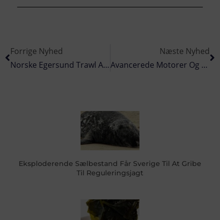
Forrige Nyhed
Næste Nyhed
Norske Egersund Trawl AS Åbner På Skagen Havn
Avancerede Motorer Og Hydrauliksystemer Kræver Dyrere Olier
Eksploderende Sælbestand Får Sverige Til At Gribe
Til Reguleringsjagt