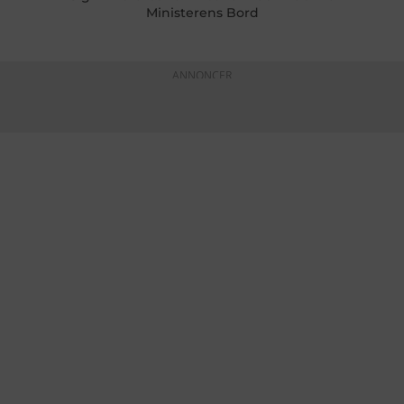
Ministerens Bord
ANNONCER
KONTAKTINFO
+45 60 22 09 46
info@fiskerforum.dk
Otto Pedersvej 1
6960 Hvide Sande
Danmark
NYHEDER
SERVICE