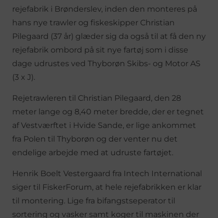
rejefabrik i Brønderslev, inden den monteres på
hans nye trawler og fiskeskipper Christian
Pilegaard (37 år) glæder sig da også til at få den ny
rejefabrik ombord på sit nye fartøj som i disse
dage udrustes ved Thyborøn Skibs- og Motor AS
(3 x J).
Rejetrawleren til Christian Pilegaard, den 28
meter lange og 8,40 meter bredde, der er tegnet
af Vestværftet i Hvide Sande, er lige ankommet
fra Polen til Thyborøn og der venter nu det
endelige arbejde med at udruste fartøjet.
Henrik Boelt Vestergaard fra Intech International
siger til FiskerForum, at hele rejefabrikken er klar
til montering. Lige fra bifangstseperator til
sortering og vasker samt koger til maskinen der