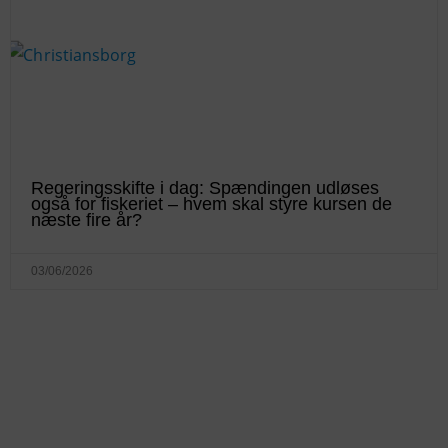
Regeringsskifte i dag: Spændingen udløses
også for fiskeriet – hvem skal styre kursen de
næste fire år?
03/06/2026
KONTAKTINFO
+45 60 22 09 46
info@fiskerforum.dk