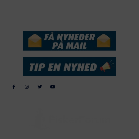
2015
NYHEDSSERVICE
Alle billeder, tekster og data på FiskerForum er beskyttet af dansk