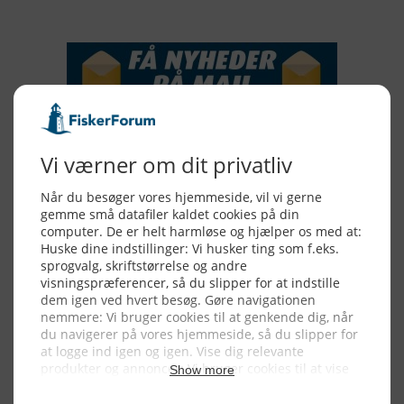
NYHEDSSERVICE
Alle billeder, tekster og data på FiskerForum er beskyttet af dansk
lov om ophavsret. Alle rettigheder tilhører eller varetages af
FiskerForum.dk på vegne af de tilknyttede fotografer. Det er ikke