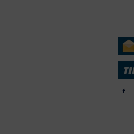
H
ERVICE
NYHEDSARKIV
NYHE
rtøjer - Skibsdatabase
2026
b & Salg
2025
yrebørs
2024
iepriser
2023
skepriser
2022
kta om Fisk
2022
dieinformation
2021
2020
2019
2018
2017
2016