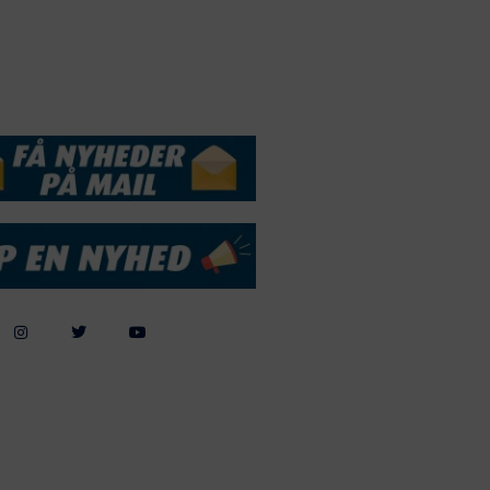
andelsbetingelser
Cookie & Privatlivspolitik
DSSERVICE