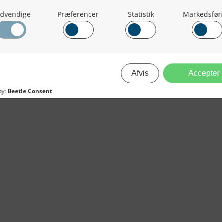
iepriser
2023
skepriser
2022
kta om Fisk
2022
dieinformation
2021
2020
2019
2018
2017
2016
2015
erForum er beskyttet af dansk lov om ophavsret. Alle rettigheder
.dk på vegne af de tilknyttede fotografer. Det er ikke tilladt at
r billeder fra FiskerForum uden tilladelse. © 20026 -