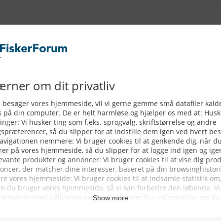
ERVICE
NYHEDSARKIV
NYHE
rtøjer - Skibsdatabase
2026
b & Salg
2025
yrebørs
2024