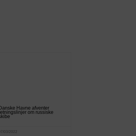
Danske Havne afventer
retningslinjer om russiske
skibe
07/03/2022