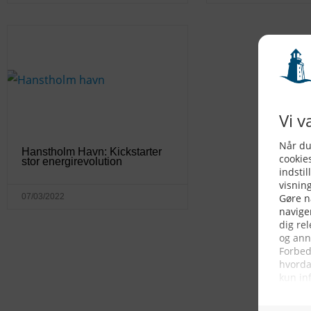
Hanstholm Havn: Kickstarter
stor energirevolution
07/03/2022
KONTAKTINFO
NYHEDER
S
Seneste Nyheder
Fa
+45 60 22 09 46
Nordiske Nyheder
Kø
info@fiskerforum.dk
Nybygninger
H