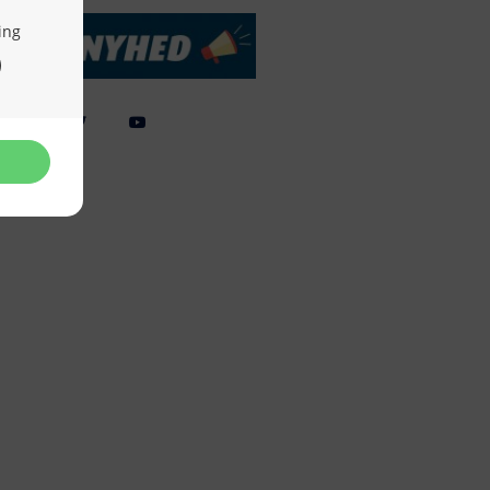
Webdesign by
ApolloMedia