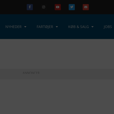
NYHEDER
FARTØJER
KØB & SALG
JOBS
ANNONCER