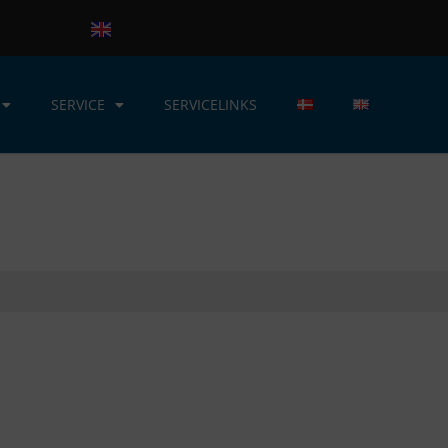
SERVICE
SERVICELINKS