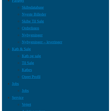
Fartøjer
Skibsdatabase
Nyeste Billeder
Skibe Til Salg
Ordrelisten
Nybygninger
Nybygninger – leveringer
Køb & Salg
Køb og salg
Til Salg
Købes
Opret Profil
Jobs
Jobs
Service
Vejret