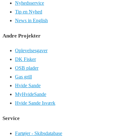
Nyhedsservice
Tip en Nyhed
News in English
Andre Projekter
Oplevelsesgaver
DK Fisker
OSB plader
Gas grill
Hvide Sande
MyHvideSande
Hvide Sande Isværk
Service
Fartøjer - Skibsdatabase