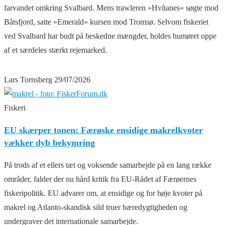
farvandet omkring Svalbard. Mens trawleren »Hvítanes« søgte mod
Båtsfjord, satte »Emerald« kursen mod Tromsø. Selvom fiskeriet
ved Svalbard har budt på beskedne mængder, holdes humøret oppe
af et særdeles stærkt rejemarked.
Lars Tornsberg
29/07/2026
Fiskeri
EU skærper tonen: Færøske ensidige makrelkvoter
vækker dyb bekymring
På trods af et ellers tæt og voksende samarbejde på en lang række
områder, falder der nu hård kritik fra EU-Rådet af Færøernes
fiskeripolitik. EU advarer om, at ensidige og for høje kvoter på
makrel og Atlanto-skandisk sild truer bæredygtigheden og
undergraver det internationale samarbejde.