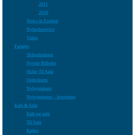
2011
2010
News in English
Nyhedsservice
Video
Fartøjer
Skibsdatabase
Nyeste Billeder
Skibe Til Salg
Ordrelisten
Nybygninger
Nybygninger – leveringer
Køb & Salg
Køb og salg
Til Salg
Købes