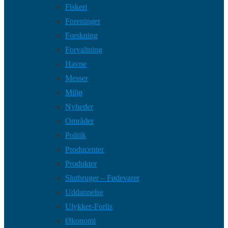
Fiskeri
Foreninger
Forskning
Forvaltning
Havne
Messer
Miljø
Nyheder
Områder
Politik
Producenter
Produkter
Slutbruger – Fødevarer
Uddannelse
Ulykker-Forlis
Økonomi