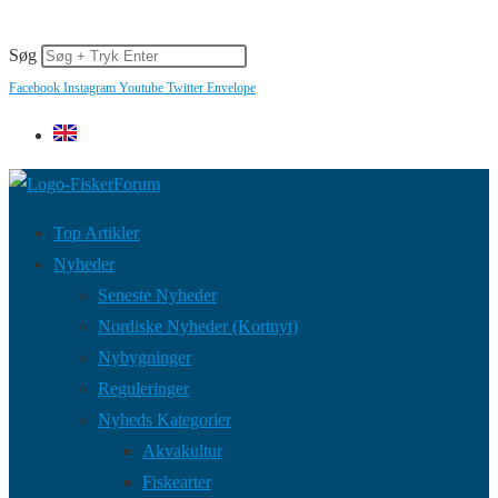
info@fiskerforum.dk
+45 60 22 09 46
Søg
Facebook
Instagram
Youtube
Twitter
Envelope
Top Artikler
Nyheder
Seneste Nyheder
Nordiske Nyheder (Kortnyt)
Nybygninger
Reguleringer
Nyheds Kategorier
Akvakultur
Fiskearter