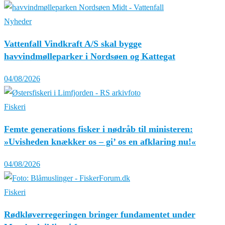
Nyheder
Vattenfall Vindkraft A/S skal bygge
havvindmølleparker i Nordsøen og Kattegat
04/08/2026
Fiskeri
Femte generations fisker i nødråb til ministeren:
»Uvisheden knækker os – gi’ os en afklaring nu!«
04/08/2026
Fiskeri
Rødkløverregeringen bringer fundamentet under