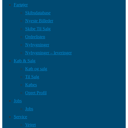
Fartøjer
Skibsdatabase
Nyeste Billeder
Skibe Til Salg
Ordrelisten
Nybygninger
Nybygninger – leveringer
Køb & Salg
Køb og salg
Til Salg
Købes
Opret Profil
Jobs
Jobs
Service
Vejret