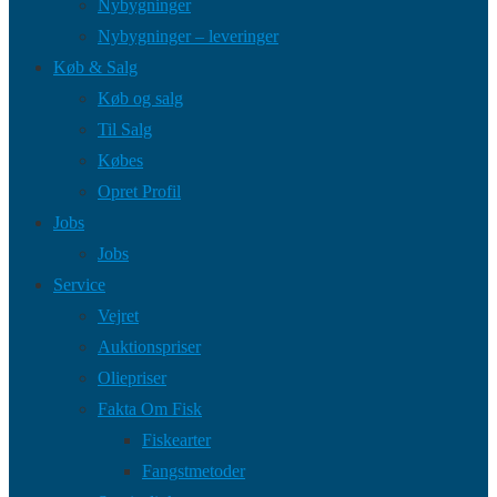
Nybygninger
Nybygninger – leveringer
Køb & Salg
Køb og salg
Til Salg
Købes
Opret Profil
Jobs
Jobs
Service
Vejret
Auktionspriser
Oliepriser
Fakta Om Fisk
Fiskearter
Fangstmetoder