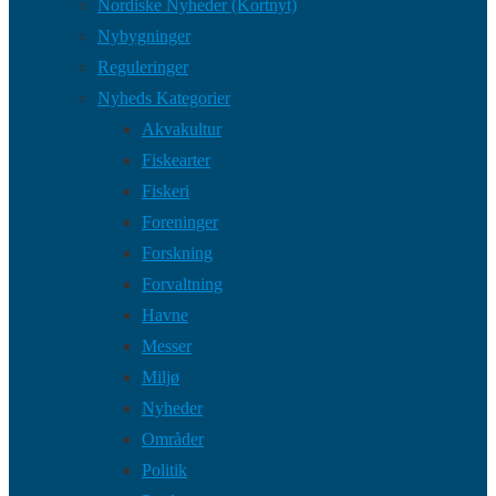
Nordiske Nyheder (Kortnyt)
Nybygninger
Reguleringer
Nyheds Kategorier
Akvakultur
Fiskearter
Fiskeri
Foreninger
Forskning
Forvaltning
Havne
Messer
Miljø
Nyheder
Områder
Politik