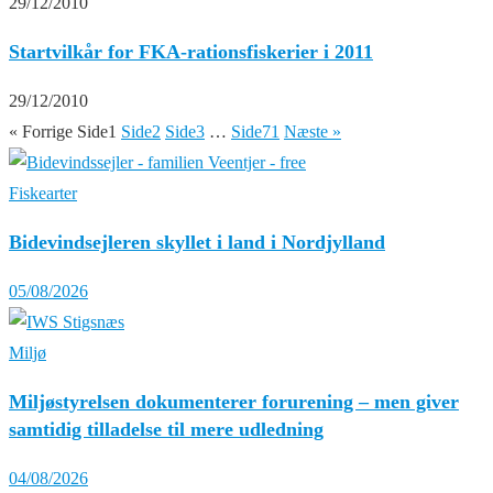
29/12/2010
Startvilkår for FKA-rationsfiskerier i 2011
29/12/2010
« Forrige
Side
1
Side
2
Side
3
…
Side
71
Næste »
Fiskearter
Bidevindsejleren skyllet i land i Nordjylland
05/08/2026
Miljø
Miljøstyrelsen dokumenterer forurening – men giver
samtidig tilladelse til mere udledning
04/08/2026