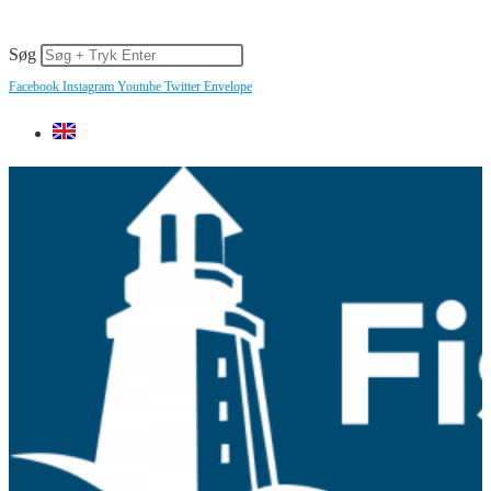
info@fiskerforum.dk
+45 60 22 09 46
Søg
Facebook
Instagram
Youtube
Twitter
Envelope