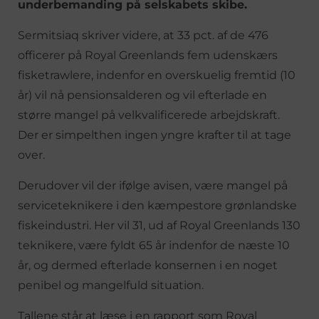
underbemanding på selskabets skibe.
Sermitsiaq skriver videre, at 33 pct. af de 476
officerer på Royal Greenlands fem udenskærs
fisketrawlere, indenfor en overskuelig fremtid (10
år) vil nå pensionsalderen og vil efterlade en
større mangel på velkvalificerede arbejdskraft.
Der er simpelthen ingen yngre krafter til at tage
over.
Derudover vil der ifølge avisen, være mangel på
serviceteknikere i den kæmpestore grønlandske
fiskeindustri. Her vil 31, ud af Royal Greenlands 130
teknikere, være fyldt 65 år indenfor de næste 10
år, og dermed efterlade konsernen i en noget
penibel og mangelfuld situation.
Tallene står at læse i en rapport som Royal