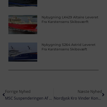
Nybygning LK429 Altaire Leveret
Fra Karstensens Skibsværft
Nybygning S264 Astrid Leveret
Fra Karstensens Skibsvæft
Forrige Nyhed
Næste Nyhed
MSC Suspenderingen Af Tobisfiskeriet I Område 2 Er Ophævet
Nordjysk Kro Vinder Konkurrencen Om Gammeldags Modnede Sild