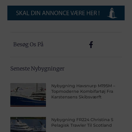
Besøg Os På
Seneste Nybygninger
Nybygning Havsnurp M195M –
Topmoderne Kombifartøj Fra
Karstensens Skibsværft
Nybygning FR224 Christina S
Pelagisk Trawler Til Scotland