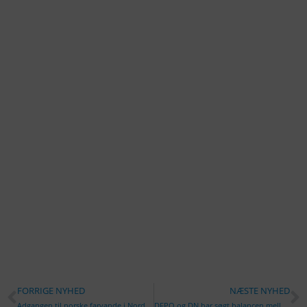
FORRIGE NYHED
NÆSTE NYHED
Adgangen til norske farvande i Nordsøen og Skagerrak gælder med øjeblikkelig virkning
DFPO og DN har søgt balancen mellem beskyttelse og benyttelse