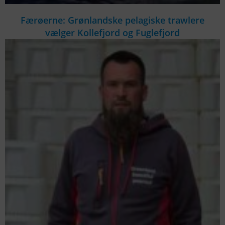
Færøerne: Grønlandske pelagiske trawlere
vælger Kollefjord og Fuglefjord