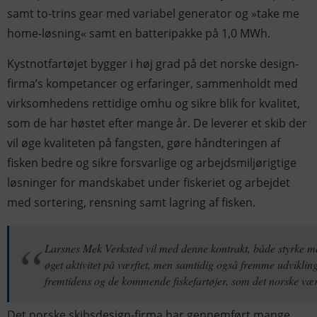
samt to-trins gear med variabel generator og »take me
home-løsning« samt en batteripakke på 1,0 MWh.
Kystnotfartøjet bygger i høj grad på det norske design-
firma’s kompetancer og erfaringer, sammenholdt med
virksomhedens rettidige omhu og sikre blik for kvalitet,
som de har høstet efter mange år. De leverer et skib der
vil øge kvaliteten på fangsten, gøre håndteringen af
fisken bedre og sikre forsvarlige og arbejdsmiljørigtige
løsninger for mandskabet under fiskeriet og arbejdet
med sortering, rensning samt lagring af fisken.
Larsnes Mek Verksted vil med denne kontrakt, både styrke 
øget aktivitet på værftet, men samtidig også fremme udviklin
fremtidens og de kommende fiskefartøjer, som det norske værf
Det norske skibsdesign-firma har gennemført mange