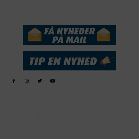
NYHEDSSERVICE
Alle billeder, tekster og data på FiskerForum er beskyttet af dansk
lov om ophavsret. Alle rettigheder tilhører eller varetages af