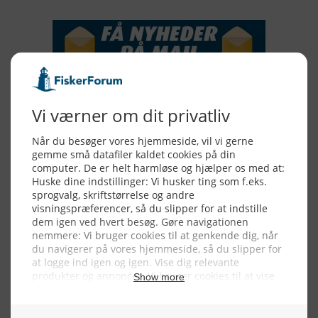
Alle billeder, tekster og data på FiskerForum er beskyttet af dansk
lov om ophavsret. Alle rettigheder tilhører eller varetages af
FiskerForum.dk på vegne af de tilknyttede fotografer. Det er ikke
tilladt at kopiere eller bruge tekster, data eller billeder fra