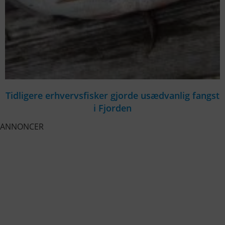
Tidligere erhvervsfisker gjorde usædvanlig fangst
i Fjorden
ANNONCER
KONTAKTINFO
+45 60 22 09 46
info@fiskerforum.dk
Otto Pedersvej 1