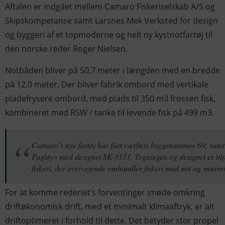
Aftalen er indgået mellem Camaro Fiskeriselskab A/S og
Skipskompetanse samt Larsnes Mek Verksted for design
og byggeri af et topmoderne og helt ny kystnotfartøj til
den norske reder Roger Nielsen.
Notbåden bliver på 50,7 meter i længden med en bredde
på 12.0 meter. Der bliver fabrik ombord med vertikale
pladefrysere ombord, med plads til 350 m3 frossen fisk,
kombineret med RSW / tanke til levende fisk på 499 m3.
Camaro’s nye fartøj har fået værftets byggenummer 69, sam
Fugløy« med designet SK-3151. Tegningen og designet er tilp
fiskeri, der overvejende omhandler fiskeri med not og snurre
For at komme rederiet’s forventinger imøde omkring
driftøkonomisk drift, med et minimalt klimaaftryk, er alt
driftoptimeret i forhold til dette. Det betyder stor propel