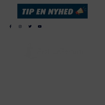
Alle billeder, tekster og data på FiskerForum er beskyttet af dansk
lov om ophavsret. Alle rettigheder tilhører eller varetages af
FiskerForum.dk på vegne af de tilknyttede fotografer. Det er ikke
tilladt at kopiere eller bruge tekster, data eller billeder fra
FiskerForum uden tilladelse. © 20026 -
Webdesign by
ApolloMedia