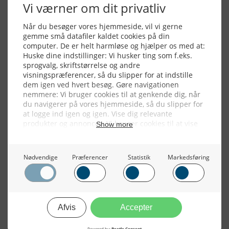
Alle billeder, tekster og data på FiskerForum er beskyttet af dansk
lov om ophavsret. Alle rettigheder tilhører eller varetages af
FiskerForum.dk på vegne af de tilknyttede fotografer. Det er ikke
tilladt at kopiere eller bruge tekster, data eller billeder fra
FiskerForum uden tilladelse. © 20026 -
Webdesign by
ApolloMedia
Handelsbetingelser
Cookie & Privatlivspolitik