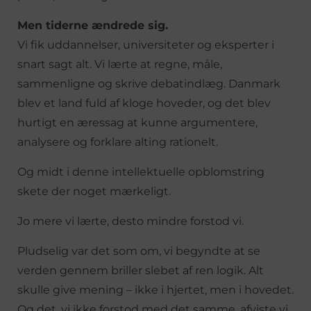
Men tiderne ændrede sig.
Vi fik uddannelser, universiteter og eksperter i
snart sagt alt. Vi lærte at regne, måle,
sammenligne og skrive debatindlæg. Danmark
blev et land fuld af kloge hoveder, og det blev
hurtigt en æressag at kunne argumentere,
analysere og forklare alting rationelt.
Og midt i denne intellektuelle opblomstring
skete der noget mærkeligt.
Jo mere vi lærte, desto mindre forstod vi.
Pludselig var det som om, vi begyndte at se
verden gennem briller slebet af ren logik. Alt
skulle give mening – ikke i hjertet, men i hovedet.
Og det, vi ikke forstod med det samme, afviste vi