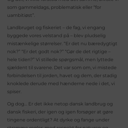
som gammeldags, problematisk eller “for
uambitiøst”.
Landbruget og fiskeriet – de fag, vi engang
byggede vores velstand på – blev pludselig
mistænkelige størrelser. “Er det nu bæredygtigt
nok?” “Er det godt nok?” “Gør de det rigtige –
hele tiden?” Vi stillede spørgsmål, men lyttede
sjældent til svarene. Det var som om, vi mistede
forbindelsen til jorden, havet og dem, der stadig
knoklede derude med hænderne nede i det, vi
spiser.
Og dog… Er det ikke netop dansk landbrug og
dansk fiskeri, der igen og igen forsøger at gøre
tingene ordentligt? At dyrke og fange under
stramme regler, med respekt for naturen og