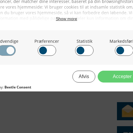
2016
2015
erForum er beskyttet af dansk lov om ophavsret. Alle rettigheder
.dk på vegne af de tilknyttede fotografer. Det er ikke tilladt at
r billeder fra FiskerForum uden tilladelse. © 20026 -
H
ERVICE
NYHEDSARKIV
NYHE
rtøjer - Skibsdatabase
2026
b & Salg
2025
yrebørs
2024
iepriser
2023