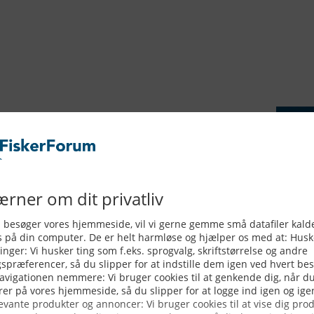
ERVICE
NYHEDSARKIV
NYHE
rtøjer - Skibsdatabase
2026
b & Salg
2025
yrebørs
2024
iepriser
2023
skepriser
2022
kta om Fisk
2022
dieinformation
2021
2020
2019
2018
2017