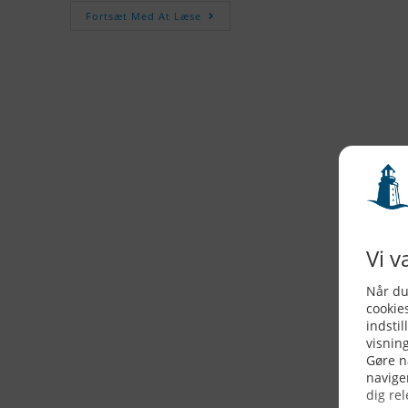
Fortsæt Med At Læse
KONTAKTINFO
NYHEDER
S
Seneste Nyheder
Fa
+45 60 22 09 46
Nordiske Nyheder
Kø
info@fiskerforum.dk
Nybygninger
H
Nyhedsservice
Ol
Otto Pedersvej 1
Tip en Nyhed
Fi
6960 Hvide Sande
News in English
Fa
Danmark
Me
ANDRE PROJEKTER
Oplevelsesgaver
DK Fisker
OSB plader