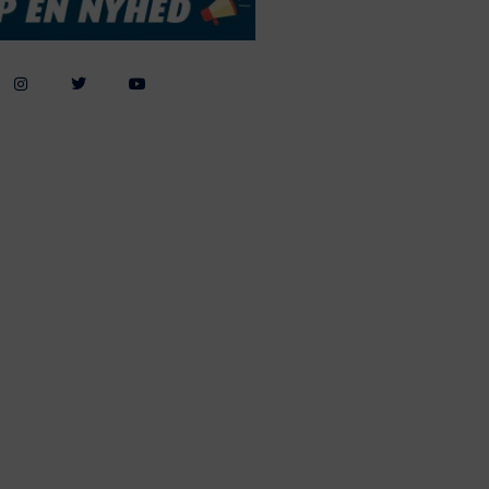
Webdesign by
ApolloMedia
andelsbetingelser
Cookie & Privatlivspolitik