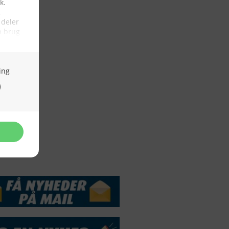
Webdesign by
ApolloMedia
andelsbetingelser
Cookie & Privatlivspolitik
DSSERVICE