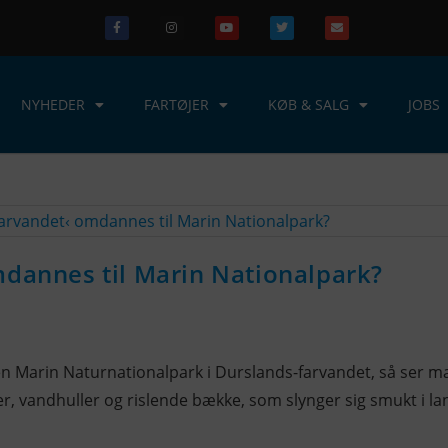
NYHEDER
FARTØJER
KØB & SALG
JOBS
mdannes til Marin Nationalpark?
n Marin Naturnationalpark i Durslands-farvandet, så ser ma
, vandhuller og rislende bække, som slynger sig smukt i lan