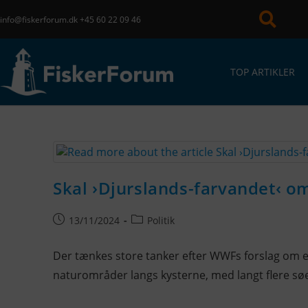
info@fiskerforum.dk
+45 60 22 09 46
TOP ARTIKLER
Skal ›Djurslands-farvandet‹ o
13/11/2024
Politik
Der tænkes store tanker efter WWFs forslag om e
naturområder langs kysterne, med langt flere søer