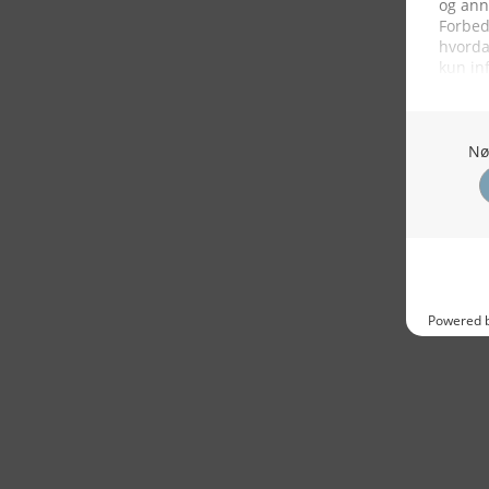
Gas grill
Hvide Sande
MyHvideSande
Hvide Sande Isværk
Alle billeder, tekster og data på Fisk
tilhører eller varetages af FiskerForum
kopiere eller bruge tekster, data elle
KONTAKTINFO
NYHEDER
S
Seneste Nyheder
Fa
+45 60 22 09 46
Nordiske Nyheder
Kø
info@fiskerforum.dk
Nybygninger
H
Nyhedsservice
Ol