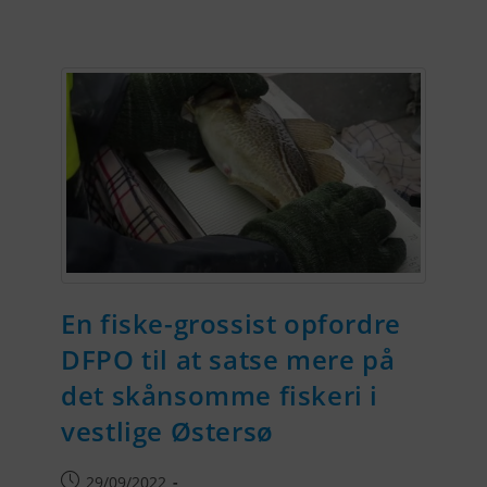
En fiske-grossist opfordre
DFPO til at satse mere på
det skånsomme fiskeri i
vestlige Østersø
29/09/2022