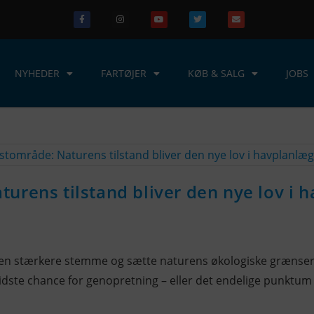
NYHEDER
FARTØJER
KØB & SALG
JOBS
urens tilstand bliver den nye lov i 
en stærkere stemme og sætte naturens økologiske grænser fø
sidste chance for genopretning – eller det endelige punktum 