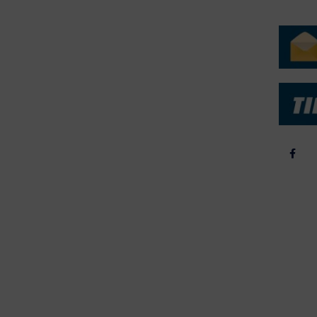
ERVICE
NYHEDSARKIV
NYHE
rtøjer - Skibsdatabase
2026
b & Salg
2025
yrebørs
2024
iepriser
2023
skepriser
2022
kta om Fisk
2022
dieinformation
2021
2020
2019
2018
2017
2016
2015