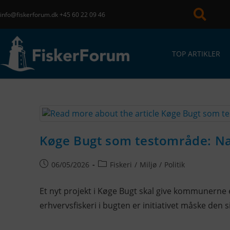
info@fiskerforum.dk
+45 60 22 09 46
TOP ARTIKLER
Køge Bugt som testområde: Nat
06/05/2026
Fiskeri
/
Miljø
/
Politik
Et nyt projekt i Køge Bugt skal give kommunerne 
erhvervsfiskeri i bugten er initiativet måske den 