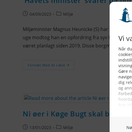
‘Havets minister’ svarer på 
04/09/2023
Miljø
Miljøminister Magnus Heunicke (S) har for nylig er
uge modtog han en opfordring fra syv borgmestr
været planlagt siden 2019. Disse borgmestre ankl
Fortsæt Med At Læse
Ni øer i Køge Bugt skal blive 
13/01/2023
Miljø