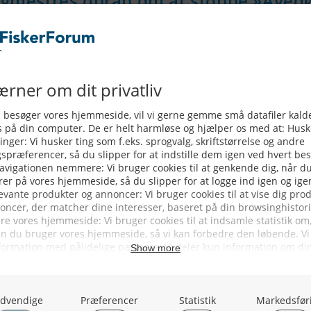
borgmestres opråb om at stoppe »Ave
klæret i Politiken, at han ønsker at blive husket som den, de
e syd for København om at afbryde et ambitiøst projekt me
agede ministeren for selvmodsigelse i hans rolle som 'havet
til »Dansk Dubai« – men har man glem