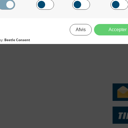
r 7 borgmestre fra Storkøbenhavn da også over projektet, m
 Stevns Kommune m.fl., over planerne om ni nye holme (3
ERVICE
NYHEDSARKIV
NYHE
rtøjer - Skibsdatabase
2026
b & Salg
2025
yrebørs
2024
iepriser
2023
skepriser
2022
kta om Fisk
2022