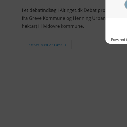
I et debatindlæg i Altinget.dk Debat protestere
fra Greve Kommune og Henning Urban Dam (S) fra
hektar) i Hvidovre kommune.
Fortsæt Med At Læse
KONTAKTINFO
NYHEDER
S
Seneste Nyheder
Fa
+45 60 22 09 46
Nordiske Nyheder
Kø
info@fiskerforum.dk
Nybygninger
H
Nyhedsservice
Ol
Otto Pedersvej 1
Tip en Nyhed
Fi
6960 Hvide Sande
News in English
Fa
Danmark