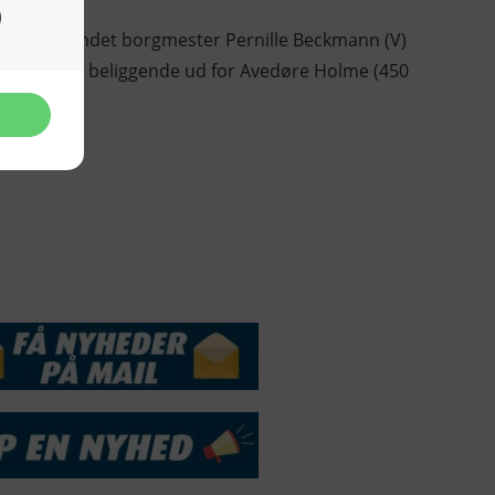
ed blandt andet borgmester Pernille Beckmann (V)
10 hektar) beliggende ud for Avedøre Holme (450
DSSERVICE