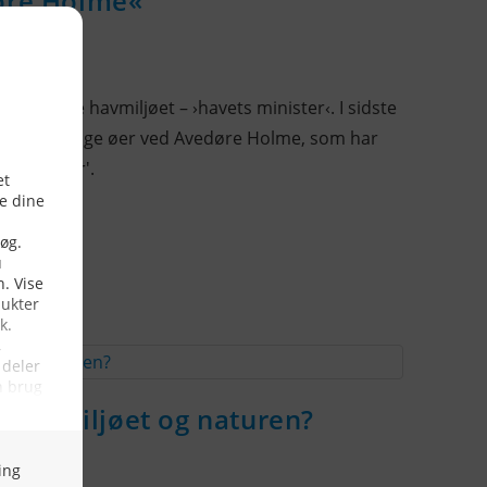
døre Holme«
r reddede havmiljøet – ›havets minister‹. I sidste
d ni kunstige øer ved Avedøre Holme, som har
s minister'.
t havmiljøet og naturen?