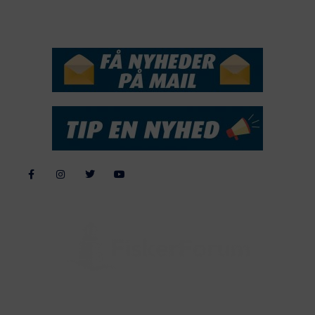
NYHEDSSERVICE
Alle billeder, tekster og data på FiskerForum er beskyttet af dansk
lov om ophavsret. Alle rettigheder tilhører eller varetages af