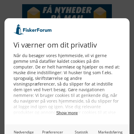
Alle billeder, tekster og data på FiskerForum er beskyttet af dansk
lov om ophavsret. Alle rettigheder tilhører eller varetages af
FiskerForum.dk på vegne af de tilknyttede fotografer. Det er ikke
tilladt at kopiere eller bruge tekster, data eller billeder fra
FiskerForum uden tilladelse. © 20026 -