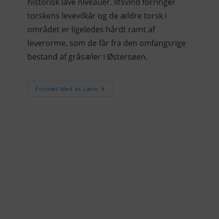
historisk lave niveauer. Iltsvind forringer
torskens levevilkår og de ældre torsk i
området er ligeledes hårdt ramt af
leverorme, som de får fra den omfangsrige
bestand af gråsæler i Østersøen.
Fortsæt Med At Læse
KONTAKTINFO
+45 60 22 09 46
info@fiskerforum.dk
Otto Pedersvej 1