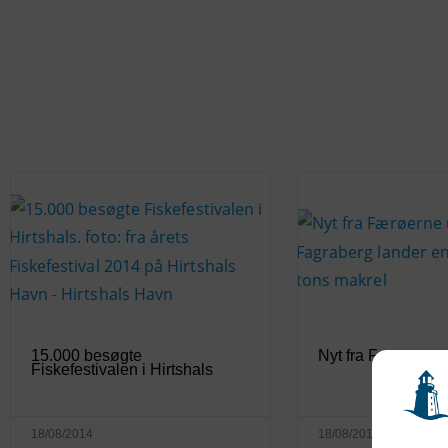
15.000 besøgte
Nyt fra Færøerne 
Fiskefestivalen i Hirtshals
18/08/2014
18/08/2014