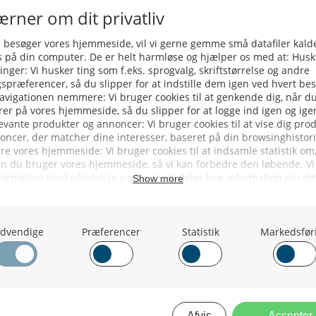
ERVICE
NYHEDSARKIV
NYHE
rtøjer - Skibsdatabase
2026
b & Salg
2025
yrebørs
2024
iepriser
2023
skepriser
2022
kta om Fisk
2022
dieinformation
2021
2020
2019
2018
2017
2016
2015