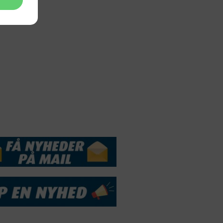
Webdesign by
ApolloMedia
andelsbetingelser
Cookie & Privatlivspolitik
DSSERVICE