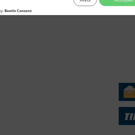
erForum er beskyttet af dansk lov om ophavsret. Alle rettigheder
.dk på vegne af de tilknyttede fotografer. Det er ikke tilladt at
r billeder fra FiskerForum uden tilladelse. © 20026 -
H
ERVICE
NYHEDSARKIV
NYHE
rtøjer - Skibsdatabase
2026
b & Salg
2025
yrebørs
2024
iepriser
2023
skepriser
2022
kta om Fisk
2022
dieinformation
2021