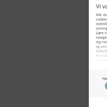
KONTAKTINFO
NYHEDER
S
Seneste Nyheder
Fa
+45 60 22 09 46
Nordiske Nyheder
Kø
info@fiskerforum.dk
Nybygninger
H
Nyhedsservice
Ol
Otto Pedersvej 1
Tip en Nyhed
Fi
6960 Hvide Sande
News in English
Fa
Danmark
Me
ANDRE PROJEKTER
Oplevelsesgaver
DK Fisker
OSB plader
Gas grill
Hvide Sande
MyHvideSande