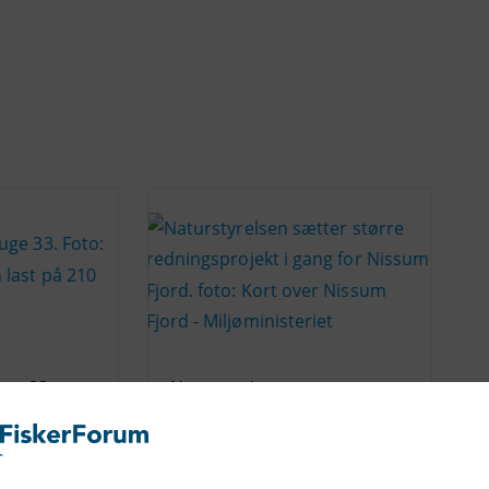
uge 33
Naturstyrelsen sætter større
redningsprojekt i gang for
Nissum Fjord
18/08/2014