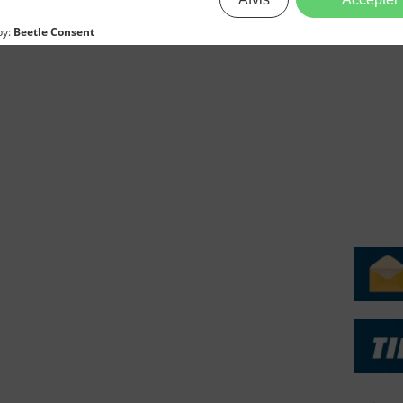
erForum er beskyttet af dansk lov om ophavsret. Alle rettigheder
.dk på vegne af de tilknyttede fotografer. Det er ikke tilladt at
r billeder fra FiskerForum uden tilladelse. © 20026 -
H
ERVICE
NYHEDSARKIV
NYHE
rtøjer - Skibsdatabase
2026
b & Salg
2025
yrebørs
2024
iepriser
2023
skepriser
2022
kta om Fisk
2022
dieinformation
2021