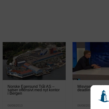
Norske Egersund Trål AS –
Misvisende silde ko
satser offensivt med nyt kontor
deadline
i Bergen
06/08/2013
06/08/2013