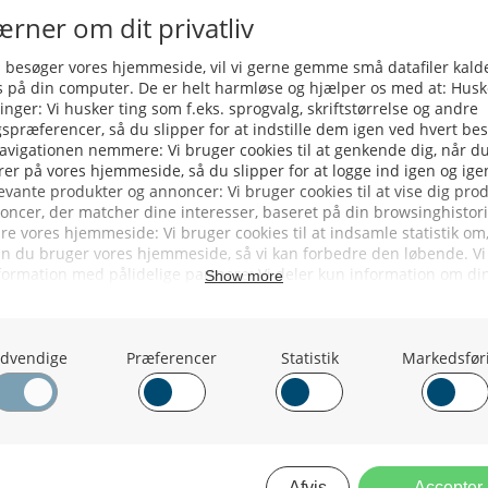
ERVICE
NYHEDSARKIV
NYHE
rtøjer - Skibsdatabase
2026
b & Salg
2025
yrebørs
2024
iepriser
2023
skepriser
2022
kta om Fisk
2022
dieinformation
2021
2020
2019
2018
2017
2016
2015