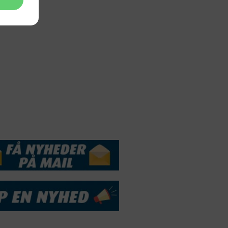
Webdesign by
ApolloMedia
andelsbetingelser
Cookie & Privatlivspolitik
DSSERVICE