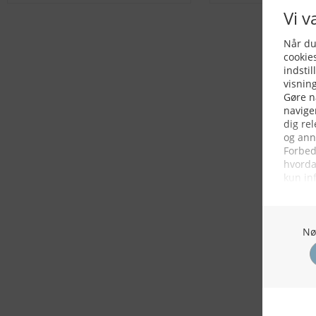
KONTAKTINFO
NYHEDER
S
Seneste Nyheder
Fa
+45 60 22 09 46
Nordiske Nyheder
Kø
info@fiskerforum.dk
Nybygninger
H
Nyhedsservice
Ol
Otto Pedersvej 1
Tip en Nyhed
Fi
6960 Hvide Sande
News in English
Fa
Danmark
Me
ANDRE PROJEKTER
Oplevelsesgaver
DK Fisker
OSB plader
Gas grill
Hvide Sande
MyHvideSande