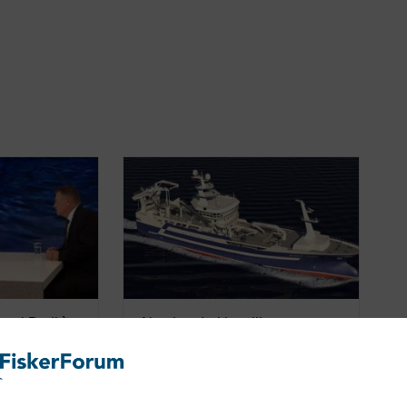
rt i Dr.dk`s
Norsk rederi bestiller
nybygning ved Karstensens
Skibsværft i Skagen
06/08/2013